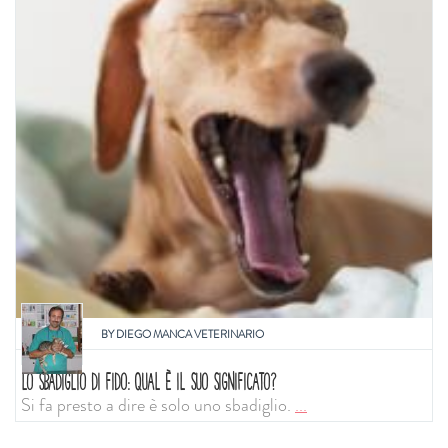
BY
DIEGO MANCA VETERINARIO
LO SBADIGLIO DI FIDO: QUAL È IL SUO SIGNIFICATO?
Si fa presto a dire è solo uno sbadiglio.
...