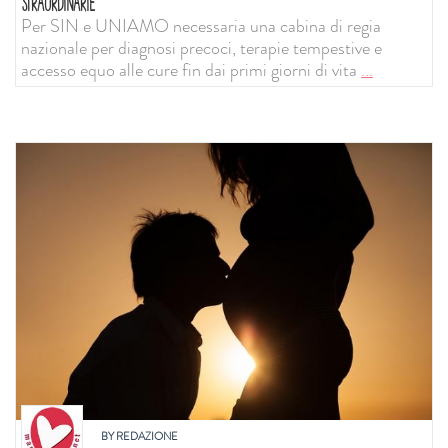
STRAORDINARIE
Per SIN e UNIAMO necessaria una cabina di regia
nazionale per diagnosi precoci, terapie tempestive e
accesso equo alle cure fin dai primi giorni di vita
...
BY
REDAZIONE