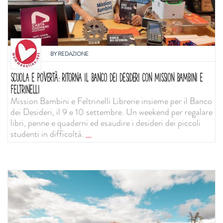
BY
REDAZIONE
SCUOLA E POVERTÀ: RITORNA IL BANCO DEI DESIDERI CON MISSION BAMBINI E
FELTRINELLI
Mission Bambini e Feltrinelli Librerie insieme per il Banco
dei Desideri, il 9 e 10 settembre. Un weekend per regalare
libri, penne e quaderni ed esaudire i desideri dei piccoli
studenti in difficoltà.
...