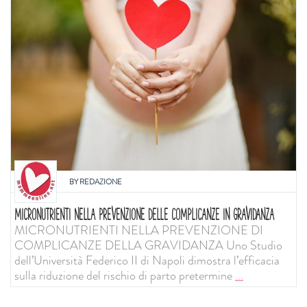
BY
REDAZIONE
MICRONUTRIENTI NELLA PREVENZIONE DELLE COMPLICANZE IN GRAVIDANZA
MICRONUTRIENTI NELLA PREVENZIONE DI
COMPLICANZE DELLA GRAVIDANZA Uno Studio
dell’Università Federico II di Napoli dimostra l’efficacia
sulla riduzione del rischio di parto pretermine
...