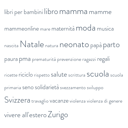
mamma
libro
mamme
libri per bambini
moda
mammeonline
maternità
musica
mare
Natale
neonato
parto
papà
nascita
natura
pma
paura
regali
prematurità
prevenzione
ragazzi
scuola
salute
riciclo
ricette
rispetto
scrittura
scuola
seno
solidarietà
primaria
svezzamento
sviluppo
Svizzera
vacanze
travaglio
violenza
violenza di genere
Zurigo
vivere all'estero