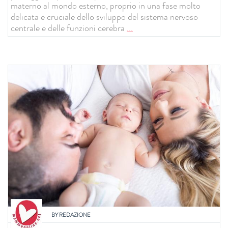
materno al mondo esterno, proprio in una fase molto
delicata e cruciale dello sviluppo del sistema nervoso
centrale e delle funzioni cerebra
...
BY
REDAZIONE