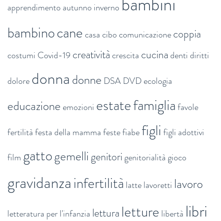
bambini
apprendimento
autunno inverno
bambino
cane
coppia
casa
cibo
comunicazione
creatività
cucina
costumi
Covid-19
crescita
denti
diritti
donna
donne
dolore
DSA
DVD
ecologia
estate
famiglia
educazione
emozioni
favole
figli
fertilità
festa della mamma
feste
fiabe
figli adottivi
gatto
gemelli
genitori
film
genitorialità
gioco
gravidanza
infertilità
lavoro
latte
lavoretti
libri
letture
lettura
letteratura per l'infanzia
libertà