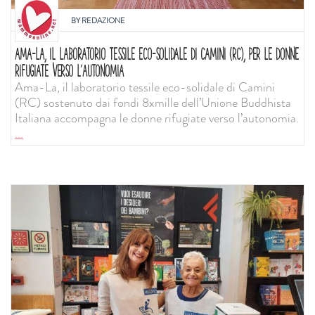
BY
REDAZIONE
AMA-LA, IL LABORATORIO TESSILE ECO-SOLIDALE DI CAMINI (RC), PER LE DONNE
RIFUGIATE VERSO L’AUTONOMIA
Ama-La, il laboratorio tessile eco-solidale di Camini
(RC) sostenuto dai fondi 8xmille dell’Unione Buddhista
Italiana accompagna le donne rifugiate verso l’autonomia.
...