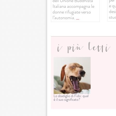
dell’Unione Buddhista
e q
Italiana accompagna le
desi
donne rifugiate verso
stud
l’autonomia.
...
i più letti
Lo sbadiglio di Fido: qual
è il suo significato?