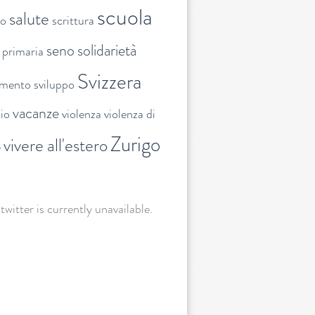
scuola
salute
to
scrittura
seno
solidarietà
 primaria
Svizzera
amento
sviluppo
vacanze
lio
violenza
violenza di
Zurigo
vivere all'estero
e
 twitter is currently unavailable.