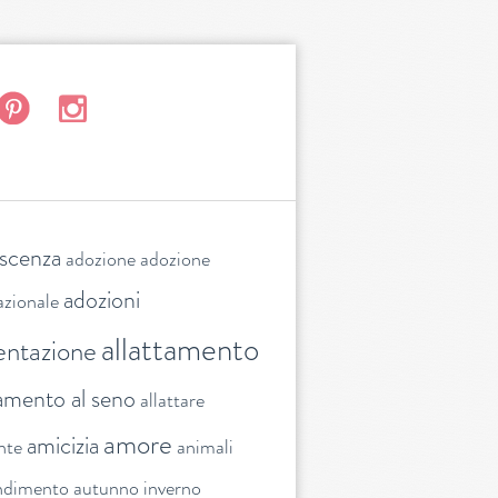
escenza
adozione
adozione
adozioni
azionale
allattamento
entazione
tamento al seno
allattare
amore
amicizia
nte
animali
ndimento
autunno inverno