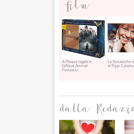
film
A Pasqua regala la
Le fantastiche 
Giftbox Animali
di Pippi Calzel
Fantastici
dalla Redazi