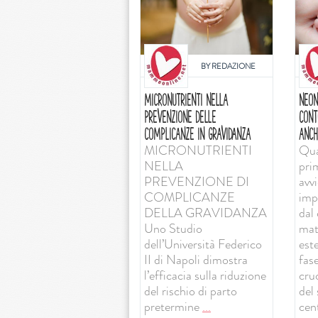
BY
REDAZIONE
MICRONUTRIENTI NELLA
NEON
PREVENZIONE DELLE
CONT
COMPLICANZE IN GRAVIDANZA
ANCH
MICRONUTRIENTI
Qua
NELLA
pri
PREVENZIONE DI
avv
COMPLICANZE
imp
DELLA GRAVIDANZA
dal 
Uno Studio
mat
dell’Università Federico
est
II di Napoli dimostra
fas
l’efficacia sulla riduzione
cruc
del rischio di parto
del
pretermine
...
cent