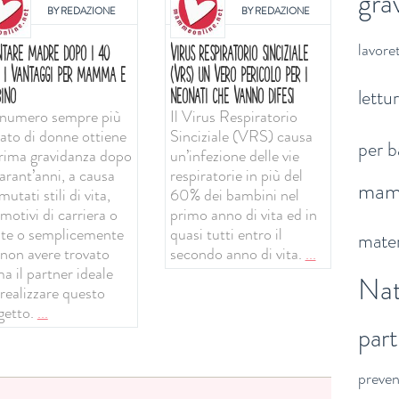
gra
BY
REDAZIONE
BY
REDAZIONE
lavoret
NTARE MADRE DOPO I 40
VIRUS RESPIRATORIO SINCIZIALE
: I VANTAGGI PER MAMMA E
(VRS) UN VERO PERICOLO PER I
lettu
INO
NEONATI CHE VANNO DIFESI
numero sempre più
Il Virus Respiratorio
vato di donne ottiene
Sinciziale (VRS) causa
per b
prima gravidanza dopo
un’infezione delle vie
arant’anni, a causa
respiratorie in più del
ma
mutati stili di vita,
60% dei bambini nel
motivi di carriera o
primo anno di vita ed in
ute o semplicemente
quasi tutti entro il
mater
 non avere trovato
secondo anno di vita.
...
a il partner ideale
Nat
 realizzare questo
getto.
...
par
preve