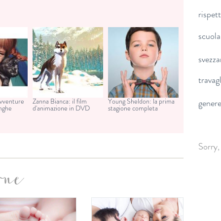
rispet
scuola
svezz
travag
avventure
Zanna Bianca: il film
Young Sheldon: la prima
gener
unghe
d'animazione in DVD
stagione completa
Sorry,
one