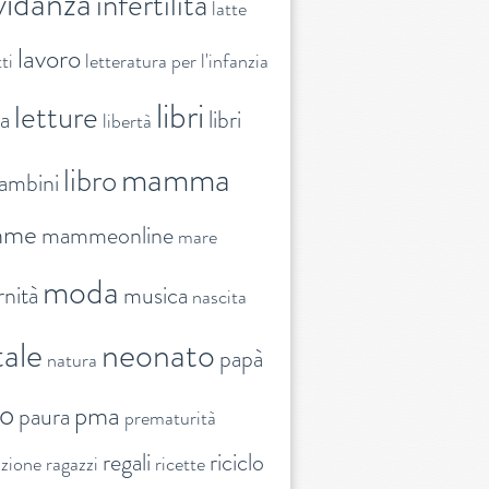
vidanza
infertilità
latte
lavoro
ti
letteratura per l'infanzia
libri
letture
ra
libri
libertà
mamma
libro
ambini
mme
mammeonline
mare
moda
nità
musica
nascita
ale
neonato
papà
natura
to
pma
paura
prematurità
regali
riciclo
nzione
ragazzi
ricette