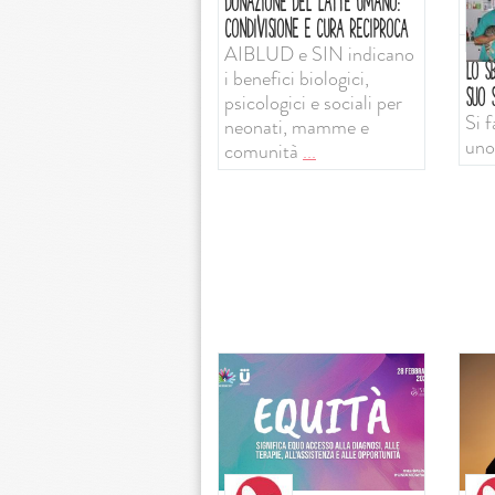
DONAZIONE DEL LATTE UMANO:
CONDIVISIONE E CURA RECIPROCA
AIBLUD e SIN indicano
LO SB
i benefici biologici,
SUO S
psicologici e sociali per
Si f
neonati, mamme e
uno
comunità
...