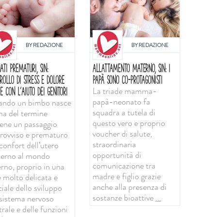
BY
REDAZIONE
BY
REDAZIONE
ATI PREMATURI, SIN:
ALLATTAMENTO MATERNO, SIN: I
ROLLO DI STRESS E DOLORE
PAPÀ SONO CO-PROTAGONISTI
La triade mamma-
E CON L'AIUTO DEI GENITORI
papà-neonato fa
ndo un bimbo nasce
squadra a tutela di
ma del termine
questo vero e proprio
iene un passaggio
voucher di salute,
rovviso e prematuro
straordinaria
confort dell’utero
opportunità di
erno al mondo
comunicazione tra
erno, proprio in una
madre e figlio grazie
e molto delicata e
anche alla presenza di
iale dello sviluppo
sostanze bioattive
...
 sistema nervoso
rale e delle funzioni