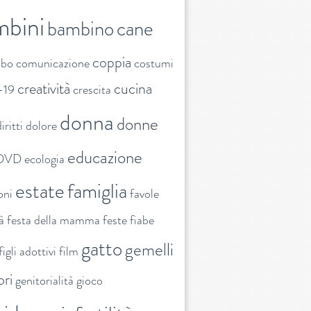
mbini
bambino
cane
coppia
ibo
comunicazione
costumi
creatività
cucina
-19
crescita
donna
donne
iritti
dolore
educazione
DVD
ecologia
estate
famiglia
oni
favole
tà
festa della mamma
feste
fiabe
gatto
gemelli
figli adottivi
film
ori
genitorialità
gioco