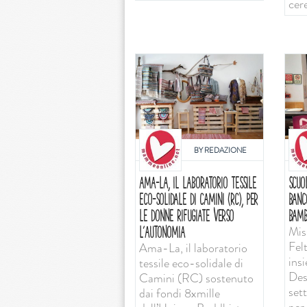
cer
BY
REDAZIONE
AMA-LA, IL LABORATORIO TESSILE
SCUO
ECO-SOLIDALE DI CAMINI (RC), PER
BANC
LE DONNE RIFUGIATE VERSO
BAMB
Mis
L’AUTONOMIA
Felt
Ama-La, il laboratorio
ins
tessile eco-solidale di
Desi
Camini (RC) sostenuto
set
dai fondi 8xmille
per 