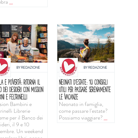
ebra
...
BY
REDAZIONE
BY
REDAZIONE
LA E POVERTÀ: RITORNA IL
NEONATI D'ESTATE: 10 CONSIGLI
O DEI DESIDERI CON MISSION
UTILI PER PASSARE SERENAMENTE
INI E FELTRINELLI
LE VACANZE
sion Bambini e
Neonato in famiglia,
rinelli Librerie
come passare l'estate?
ieme per il Banco dei
Possiamo viaggiare?
...
deri, il 9 e 10
tembre. Un weekend
regalare libri, penne