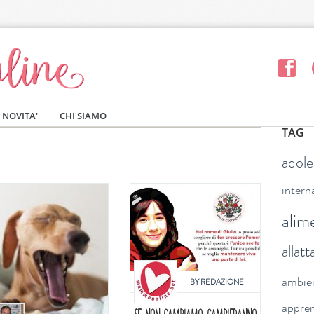
NOVITA'
CHI SIAMO
TAG
adol
intern
alim
allat
ambie
BY
REDAZIONE
appre