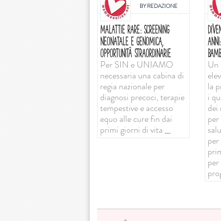
BY
REDAZIONE
MALATTIE RARE: SCREENING
DIVE
NEONATALE E GENOMICA,
ANNI
OPPORTUNITÀ STRAORDINARIE
BAMB
Per SIN e UNIAMO
Un 
necessaria una cabina di
ele
regia nazionale per
la 
diagnosi precoci, terapie
i qu
tempestive e accesso
dei 
equo alle cure fin dai
per 
primi giorni di vita
...
sal
per
prim
per
pro