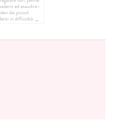
uaderni ed esaudire i
deri dei piccoli
enti in difficoltà.
...