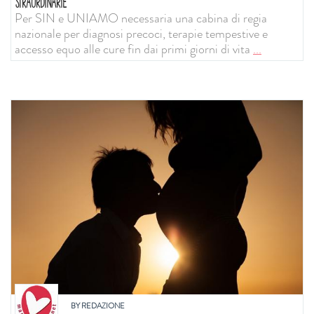
STRAORDINARIE
Per SIN e UNIAMO necessaria una cabina di regia
nazionale per diagnosi precoci, terapie tempestive e
accesso equo alle cure fin dai primi giorni di vita
...
BY
REDAZIONE