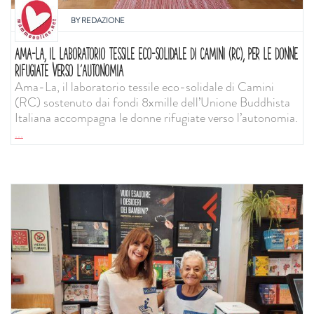
BY
REDAZIONE
AMA-LA, IL LABORATORIO TESSILE ECO-SOLIDALE DI CAMINI (RC), PER LE DONNE
RIFUGIATE VERSO L’AUTONOMIA
Ama-La, il laboratorio tessile eco-solidale di Camini
(RC) sostenuto dai fondi 8xmille dell’Unione Buddhista
Italiana accompagna le donne rifugiate verso l’autonomia.
...