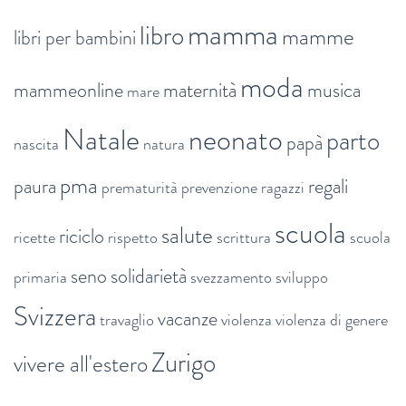
mamma
libro
mamme
libri per bambini
moda
mammeonline
maternità
musica
mare
Natale
neonato
parto
papà
nascita
natura
pma
paura
regali
prematurità
prevenzione
ragazzi
scuola
salute
riciclo
ricette
rispetto
scrittura
scuola
seno
solidarietà
primaria
svezzamento
sviluppo
Svizzera
vacanze
travaglio
violenza
violenza di genere
Zurigo
vivere all'estero