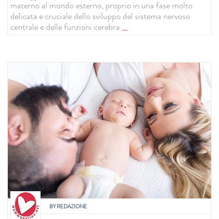
materno al mondo esterno, proprio in una fase molto
delicata e cruciale dello sviluppo del sistema nervoso
centrale e delle funzioni cerebra
...
BY
REDAZIONE