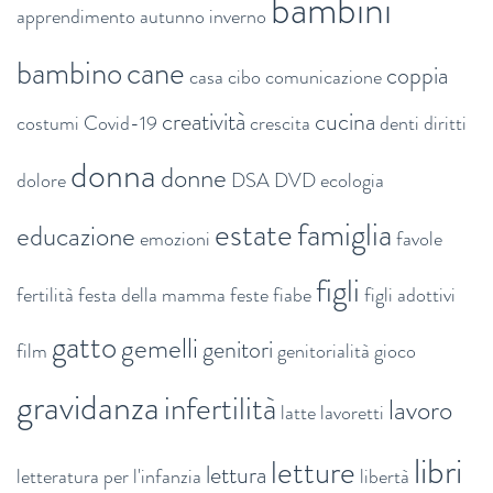
bambini
apprendimento
autunno inverno
bambino
cane
coppia
casa
cibo
comunicazione
creatività
cucina
costumi
Covid-19
crescita
denti
diritti
donna
donne
dolore
DSA
DVD
ecologia
estate
famiglia
educazione
emozioni
favole
figli
fertilità
festa della mamma
feste
fiabe
figli adottivi
gatto
gemelli
genitori
film
genitorialità
gioco
gravidanza
infertilità
lavoro
latte
lavoretti
libri
letture
lettura
letteratura per l'infanzia
libertà