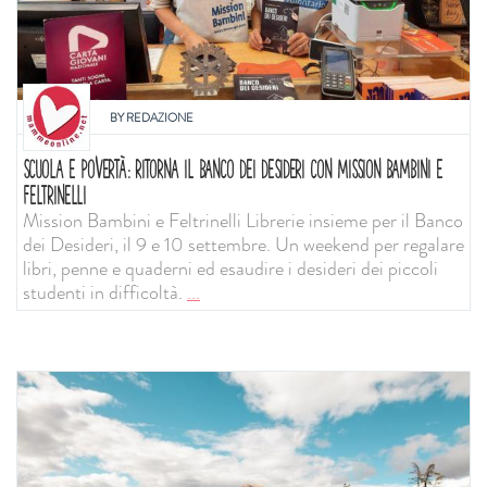
BY
REDAZIONE
SCUOLA E POVERTÀ: RITORNA IL BANCO DEI DESIDERI CON MISSION BAMBINI E
FELTRINELLI
Mission Bambini e Feltrinelli Librerie insieme per il Banco
dei Desideri, il 9 e 10 settembre. Un weekend per regalare
libri, penne e quaderni ed esaudire i desideri dei piccoli
studenti in difficoltà.
...