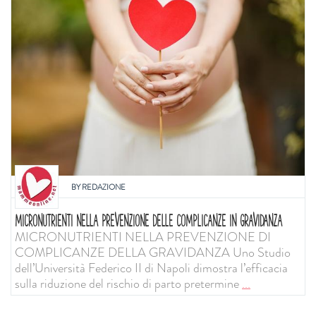
BY
REDAZIONE
MICRONUTRIENTI NELLA PREVENZIONE DELLE COMPLICANZE IN GRAVIDANZA
MICRONUTRIENTI NELLA PREVENZIONE DI
COMPLICANZE DELLA GRAVIDANZA Uno Studio
dell’Università Federico II di Napoli dimostra l’efficacia
sulla riduzione del rischio di parto pretermine
...