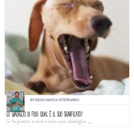
BY
DIEGO MANCA VETERINARIO
LO SBADIGLIO DI FIDO: QUAL È IL SUO SIGNIFICATO?
Si fa presto a dire è solo uno sbadiglio.
...