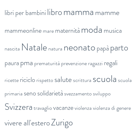
mamma
libro
mamme
libri per bambini
moda
mammeonline
maternità
musica
mare
Natale
neonato
parto
papà
nascita
natura
pma
paura
regali
prematurità
prevenzione
ragazzi
scuola
salute
riciclo
ricette
rispetto
scrittura
scuola
seno
solidarietà
primaria
svezzamento
sviluppo
Svizzera
vacanze
travaglio
violenza
violenza di genere
Zurigo
vivere all'estero