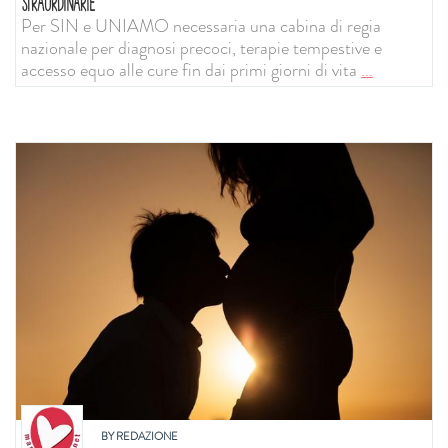
STRAORDINARIE
Per SIN e UNIAMO necessaria una cabina di regia
nazionale per diagnosi precoci, terapie tempestive e
accesso equo alle cure fin dai primi giorni di vita
...
BY
REDAZIONE