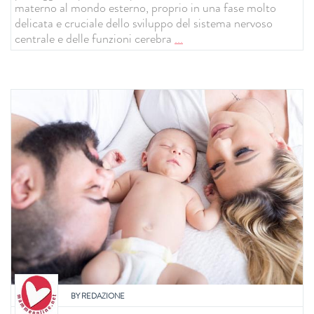
materno al mondo esterno, proprio in una fase molto
delicata e cruciale dello sviluppo del sistema nervoso
centrale e delle funzioni cerebra
...
BY
REDAZIONE