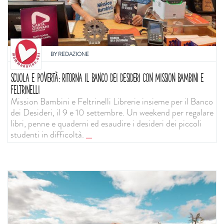
BY
REDAZIONE
SCUOLA E POVERTÀ: RITORNA IL BANCO DEI DESIDERI CON MISSION BAMBINI E
FELTRINELLI
Mission Bambini e Feltrinelli Librerie insieme per il Banco
dei Desideri, il 9 e 10 settembre. Un weekend per regalare
libri, penne e quaderni ed esaudire i desideri dei piccoli
studenti in difficoltà.
...