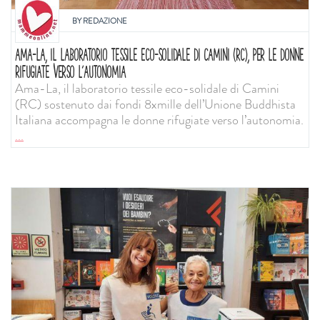
BY
REDAZIONE
AMA-LA, IL LABORATORIO TESSILE ECO-SOLIDALE DI CAMINI (RC), PER LE DONNE
RIFUGIATE VERSO L’AUTONOMIA
Ama-La, il laboratorio tessile eco-solidale di Camini
(RC) sostenuto dai fondi 8xmille dell’Unione Buddhista
Italiana accompagna le donne rifugiate verso l’autonomia.
...