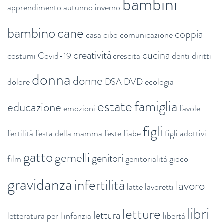
bambini
apprendimento
autunno inverno
bambino
cane
coppia
casa
cibo
comunicazione
creatività
cucina
costumi
Covid-19
crescita
denti
diritti
donna
donne
dolore
DSA
DVD
ecologia
estate
famiglia
educazione
emozioni
favole
figli
fertilità
festa della mamma
feste
fiabe
figli adottivi
gatto
gemelli
genitori
film
genitorialità
gioco
gravidanza
infertilità
lavoro
latte
lavoretti
libri
letture
lettura
letteratura per l'infanzia
libertà