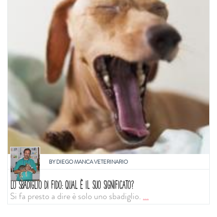
BY
DIEGO MANCA VETERINARIO
LO SBADIGLIO DI FIDO: QUAL È IL SUO SIGNIFICATO?
Si fa presto a dire è solo uno sbadiglio.
...