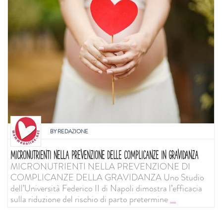
BY
REDAZIONE
MICRONUTRIENTI NELLA PREVENZIONE DELLE COMPLICANZE IN GRAVIDANZA
MICRONUTRIENTI NELLA PREVENZIONE DI
COMPLICANZE DELLA GRAVIDANZA Uno Studio
dell’Università Federico II di Napoli dimostra l’efficacia
sulla riduzione del rischio di parto pretermine
...