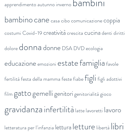
bambini
apprendimento
autunno inverno
bambino
cane
coppia
casa
cibo
comunicazione
creatività
cucina
costumi
Covid-19
crescita
denti
diritti
donna
donne
dolore
DSA
DVD
ecologia
estate
famiglia
educazione
emozioni
favole
figli
fertilità
festa della mamma
feste
fiabe
figli adottivi
gatto
gemelli
genitori
film
genitorialità
gioco
gravidanza
infertilità
lavoro
latte
lavoretti
libri
letture
lettura
letteratura per l'infanzia
libertà