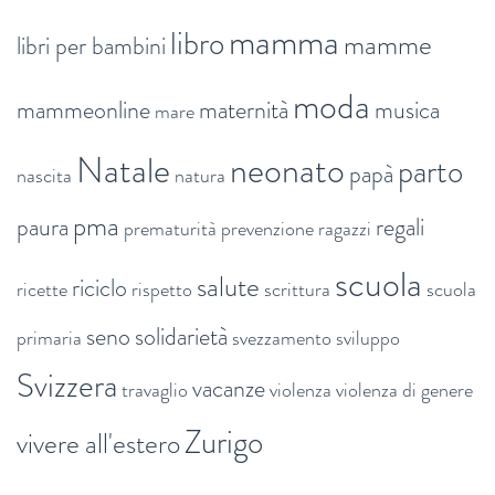
mamma
libro
mamme
libri per bambini
moda
mammeonline
maternità
musica
mare
Natale
neonato
parto
papà
nascita
natura
pma
paura
regali
prematurità
prevenzione
ragazzi
scuola
salute
riciclo
ricette
rispetto
scrittura
scuola
seno
solidarietà
primaria
svezzamento
sviluppo
Svizzera
vacanze
travaglio
violenza
violenza di genere
Zurigo
vivere all'estero