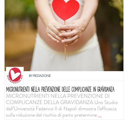
BY
REDAZIONE
MICRONUTRIENTI NELLA PREVENZIONE DELLE COMPLICANZE IN GRAVIDANZA
MICRONUTRIENTI NELLA PREVENZIONE DI
COMPLICANZE DELLA GRAVIDANZA Uno Studio
dell’Università Federico II di Napoli dimostra l’efficacia
sulla riduzione del rischio di parto pretermine
...