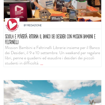
BY
REDAZIONE
SCUOLA E POVERTÀ: RITORNA IL BANCO DEI DESIDERI CON MISSION BAMBINI E
FELTRINELLI
Mission Bambini e Feltrinelli Librerie insieme per il Banco
dei Desideri, il 9 e 10 settembre. Un weekend per regalare
libri, penne e quaderni ed esaudire i desideri dei piccoli
studenti in difficoltà.
...