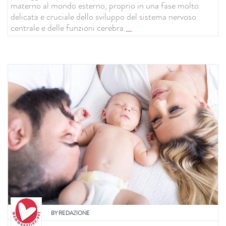
materno al mondo esterno, proprio in una fase molto
delicata e cruciale dello sviluppo del sistema nervoso
centrale e delle funzioni cerebra
...
BY
REDAZIONE