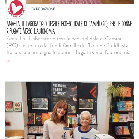
BY
REDAZIONE
AMA-LA, IL LABORATORIO TESSILE ECO-SOLIDALE DI CAMINI (RC), PER LE DONNE
RIFUGIATE VERSO L’AUTONOMIA
Ama-La, il laboratorio tessile eco-solidale di Camini
(RC) sostenuto dai fondi 8xmille dell’Unione Buddhista
Italiana accompagna le donne rifugiate verso l’autonomia.
...