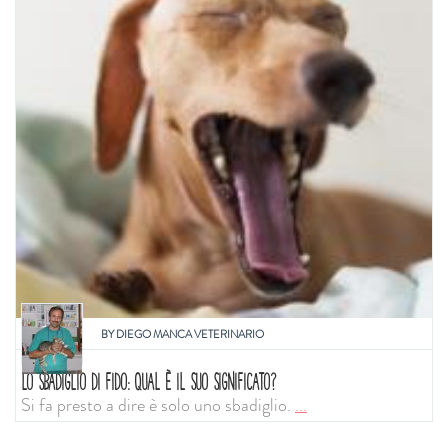
BY
DIEGO MANCA VETERINARIO
LO SBADIGLIO DI FIDO: QUAL È IL SUO SIGNIFICATO?
Si fa presto a dire è solo uno sbadiglio.
...