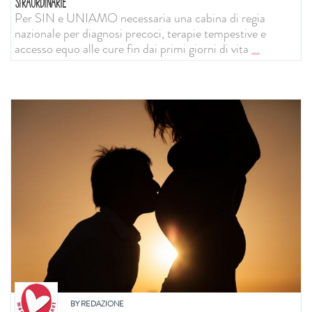
STRAORDINARIE
Per SIN e UNIAMO necessaria una cabina di regia
nazionale per diagnosi precoci, terapie tempestive e
accesso equo alle cure fin dai primi giorni di vita
...
BY
REDAZIONE