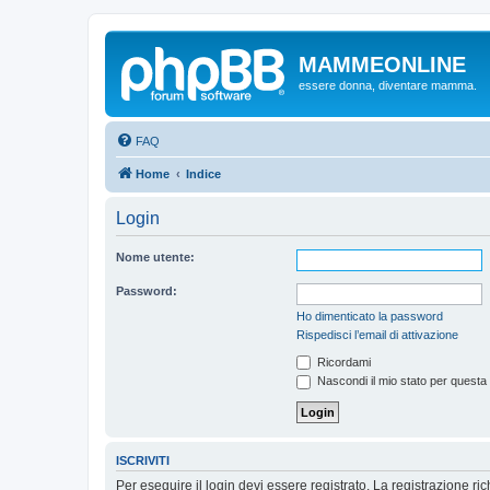
MAMMEONLINE
essere donna, diventare mamma.
FAQ
Home
Indice
Login
Nome utente:
Password:
Ho dimenticato la password
Rispedisci l’email di attivazione
Ricordami
Nascondi il mio stato per questa
ISCRIVITI
Per eseguire il login devi essere registrato. La registrazione r