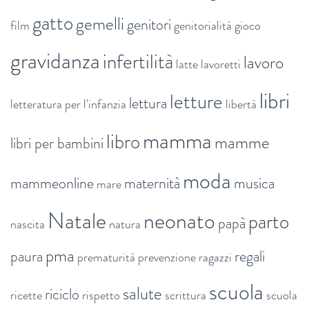
gatto
gemelli
genitori
film
genitorialità
gioco
gravidanza
infertilità
lavoro
latte
lavoretti
libri
letture
lettura
letteratura per l'infanzia
libertà
mamma
libro
mamme
libri per bambini
moda
mammeonline
maternità
musica
mare
Natale
neonato
parto
papà
nascita
natura
pma
paura
regali
prematurità
prevenzione
ragazzi
scuola
salute
riciclo
ricette
rispetto
scrittura
scuola