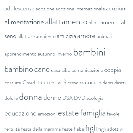
adolescenza
adozioni
adozione
adozione internazionale
allattamento
alimentazione
allattamento al
amore
seno
amicizia
allattare
ambiente
animali
bambini
apprendimento
autunno inverno
bambino
cane
coppia
casa
cibo
comunicazione
creatività
cucina
costumi
Covid-19
crescita
denti
diritti
donna
donne
dolore
DSA
DVD
ecologia
estate
famiglia
educazione
emozioni
favole
figli
fertilità
festa della mamma
feste
fiabe
figli adottivi