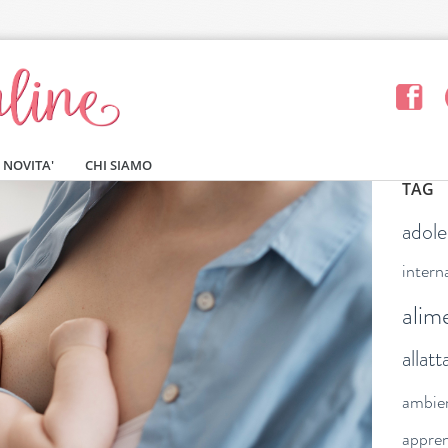
NOVITA'
CHI SIAMO
TAG
adol
intern
alim
allat
ambie
appre