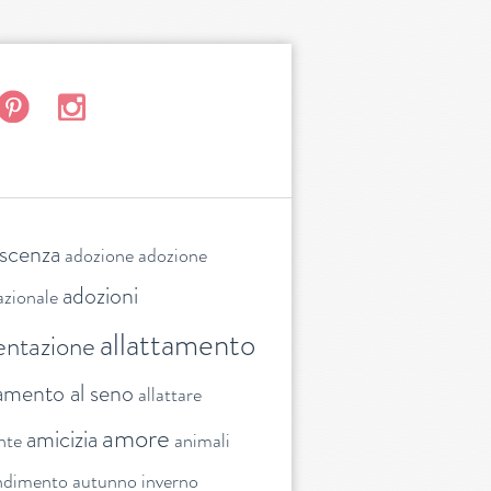
escenza
adozione
adozione
adozioni
azionale
allattamento
entazione
tamento al seno
allattare
amore
amicizia
nte
animali
ndimento
autunno inverno