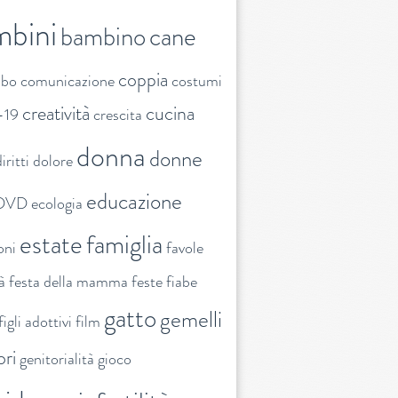
mbini
bambino
cane
coppia
ibo
comunicazione
costumi
creatività
cucina
-19
crescita
donna
donne
iritti
dolore
educazione
DVD
ecologia
estate
famiglia
oni
favole
tà
festa della mamma
feste
fiabe
gatto
gemelli
figli adottivi
film
ori
genitorialità
gioco