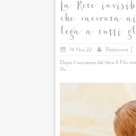
La Rete invisib
che racconta a
lega a tutti gl
16 Nov 22
Redazione
Dopo il successo del libro Il Filo invi
illu
...