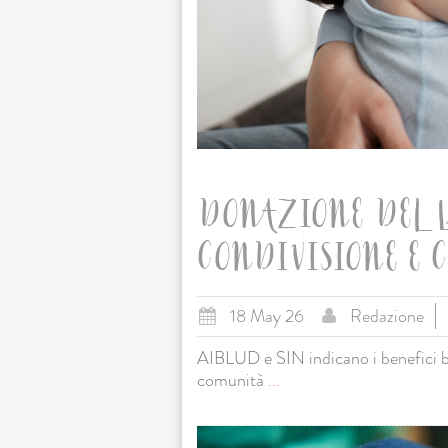
DONAZIONE DEL L
CONDIVISIONE E 
18 May 26
Redazione
AIBLUD e SIN indicano i benefici bi
comunità
...