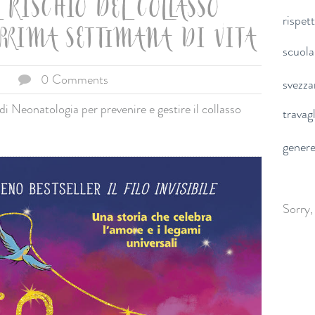
RISCHIO DEL COLLASSO
rispet
 PRIMA SETTIMANA DI VITA
scuola
0 Comments
svezz
 di Neonatologia per prevenire e gestire il collasso
travag
gener
Sorry,