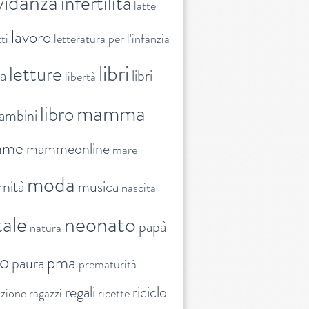
vidanza
infertilità
latte
lavoro
ti
letteratura per l'infanzia
libri
letture
ra
libri
libertà
mamma
libro
ambini
mme
mammeonline
mare
moda
nità
musica
nascita
ale
neonato
papà
natura
to
pma
paura
prematurità
regali
riciclo
nzione
ragazzi
ricette