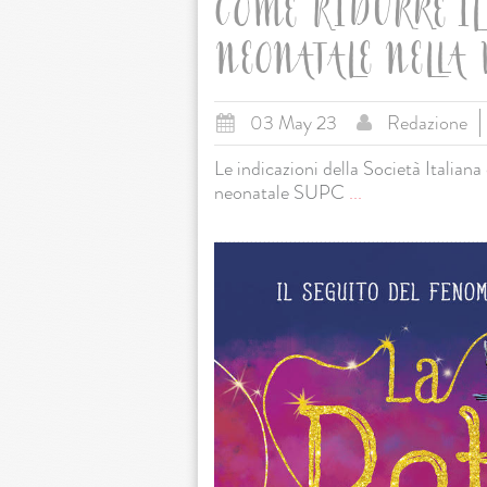
COME RIDURRE IL 
NEONATALE NELLA
03 May 23
Redazione
Le indicazioni della Società Italiana
neonatale SUPC
...