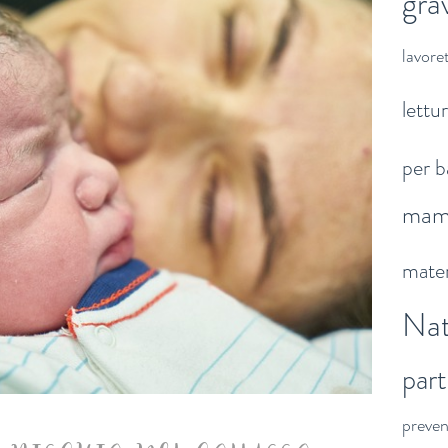
gra
lavoret
lettu
per b
ma
mater
Nat
par
preve