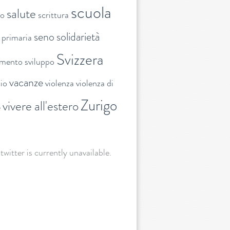
scuola
salute
to
scrittura
seno
solidarietà
 primaria
Svizzera
amento
sviluppo
vacanze
lio
violenza
violenza di
Zurigo
vivere all'estero
e
 twitter is currently unavailable.