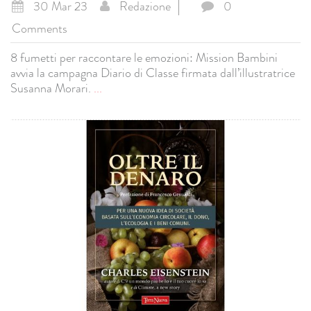
30 Mar 23
Redazione
0
Comments
8 fumetti per raccontare le emozioni: Mission Bambini
avvia la campagna Diario di Classe firmata dall’illustratrice
Susanna Morari.
...