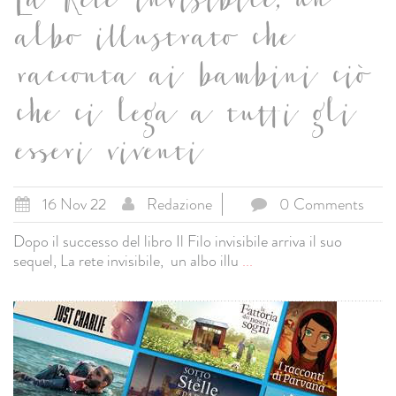
La Rete invisibile, un
albo illustrato che
racconta ai bambini ciò
che ci lega a tutti gli
esseri viventi
16 Nov 22
Redazione
0 Comments
Dopo il successo del libro Il Filo invisibile arriva il suo
sequel, La rete invisibile, un albo illu
...