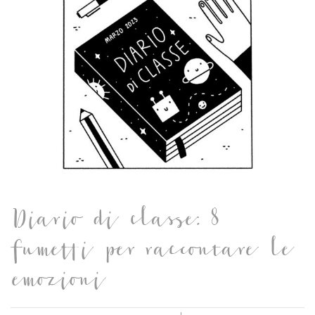
Diario di classe: 8
fumetti per raccontare le
emozioni