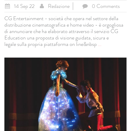
14 Sep 22
Redazione
0 Comments
CG Entertainment - società che opera nel settore della
distribuzione cinematografica e home video - è orgogliosa
di annunciare che ha elaborato attraverso il servizio CG
Education una proposta di visione guidata, sicura e
legale sulla propria piattaforma on line&nbsp
...