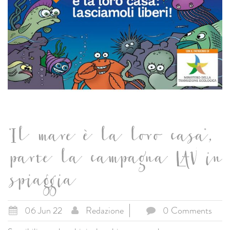
"Il mare è la loro casa",
parte la campagna LAV in
spiaggia
06 Jun 22
Redazione
0 Comments