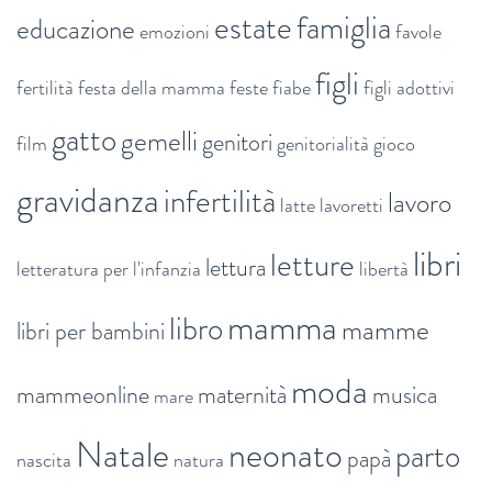
estate
famiglia
educazione
emozioni
favole
figli
fertilità
festa della mamma
feste
fiabe
figli adottivi
gatto
gemelli
genitori
film
genitorialità
gioco
gravidanza
infertilità
lavoro
latte
lavoretti
libri
letture
lettura
letteratura per l'infanzia
libertà
mamma
libro
mamme
libri per bambini
moda
mammeonline
maternità
musica
mare
Natale
neonato
parto
papà
nascita
natura