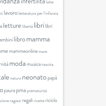
vidanza
infertilità
latte
lavoro
ti
letteratura per l'infanzia
libri
letture
ra
libri
libertà
mamma
libro
ambini
mme
mammeonline
mare
moda
nità
musica
nascita
ale
neonato
papà
natura
to
pma
paura
prematurità
regali
riciclo
nzione
ragazzi
ricette