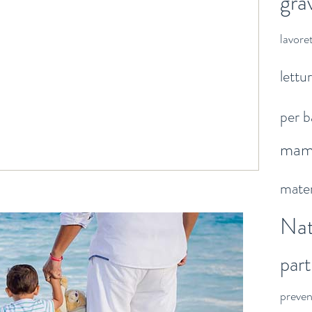
gra
lavoret
lettu
per b
ma
mater
Nat
par
preve