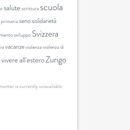
scuola
salute
to
scrittura
seno
solidarietà
 primaria
Svizzera
amento
sviluppo
vacanze
lio
violenza
violenza di
Zurigo
vivere all'estero
e
 twitter is currently unavailable.