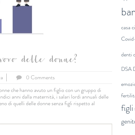
ba
casa
c
Covid
denti
d
oro delle donne?
DSA
za
0 Comments
emozi
donne che hanno avuto un figlio con un gruppo di
fertili
indici anni dalla maternità, i salari lordi annuali delle
 di quelli delle donne senza figli rispetto al
figli
genit