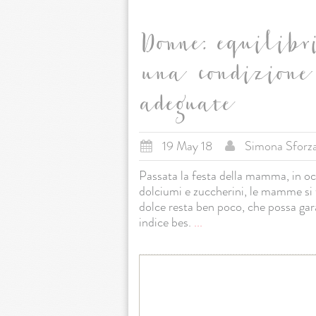
Donne: equilibr
una condizione
adeguate
19 May 18
Simona Sforz
Passata la festa della mamma, in occ
dolciumi e zuccherini, le mamme si
dolce resta ben poco, che possa gara
indice bes.
...