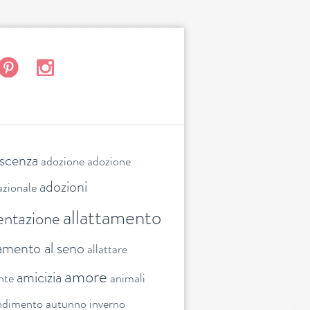
escenza
adozione
adozione
adozioni
azionale
allattamento
entazione
tamento al seno
allattare
amore
amicizia
nte
animali
ndimento
autunno inverno