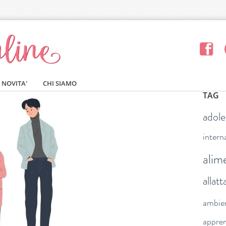
NOVITA'
CHI SIAMO
TAG
adol
intern
alim
allat
ambie
appre