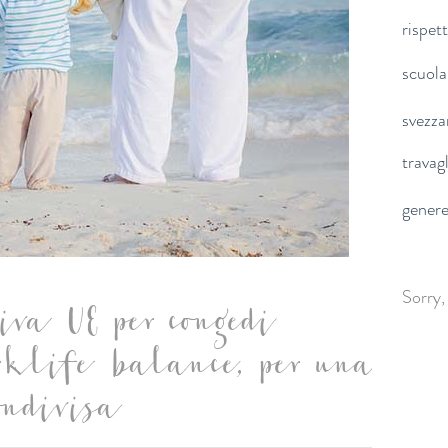
rispet
scuola
svezz
travag
gener
Sorry,
iva UE per congedi
rklife balance, per una
ondivisa