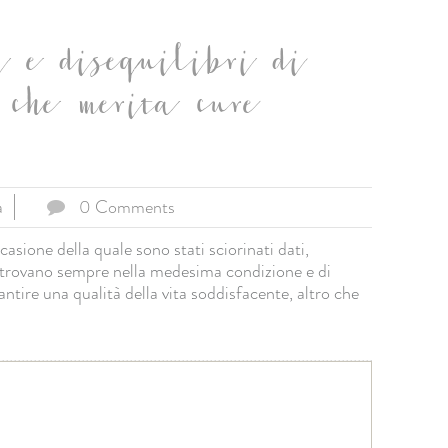
i e disequilibri di
 che merita cure
a
0 Comments
asione della quale sono stati sciorinati dati,
 trovano sempre nella medesima condizione e di
ntire una qualità della vita soddisfacente, altro che