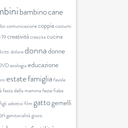
mbini
bambino
cane
coppia
ibo
comunicazione
costumi
creatività
cucina
-19
crescita
donna
donne
iritti
dolore
educazione
DVD
ecologia
estate
famiglia
oni
favole
tà
festa della mamma
feste
fiabe
gatto
gemelli
figli adottivi
film
ori
genitorialità
gioco