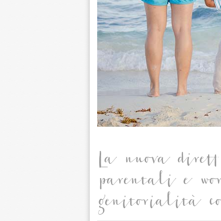
La nuova dirett
parentali e wo
genitorialità c