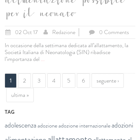
alimentazione possibile
per il neonato
02 Oct 17
Redazione
0 Comments
In occasione della settimana dedicata all’allattamento, la
Società Italiana di Neonatologia (SIN) ribadisce
l’importanza del
...
PAGINE
1
2
3
4
5
6
seguente ›
ultima »
TAG
adolescenza
adozioni
adozione
adozione internazionale
allattamento
alimentazione
allattamento al