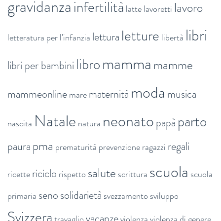
gravidanza
infertilità
lavoro
latte
lavoretti
libri
letture
lettura
letteratura per l'infanzia
libertà
mamma
libro
mamme
libri per bambini
moda
mammeonline
maternità
musica
mare
Natale
neonato
parto
papà
nascita
natura
pma
paura
regali
prematurità
prevenzione
ragazzi
scuola
salute
riciclo
ricette
rispetto
scrittura
scuola
seno
solidarietà
primaria
svezzamento
sviluppo
Svizzera
vacanze
travaglio
violenza
violenza di genere