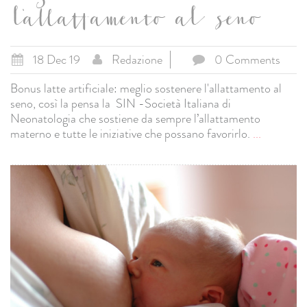
l'allattamento al seno
18 Dec 19
Redazione
0 Comments
Bonus latte artificiale: meglio sostenere l'allattamento al
seno, così la pensa la SIN -Società Italiana di
Neonatologia che sostiene da sempre l’allattamento
materno e tutte le iniziative che possano favorirlo.
...