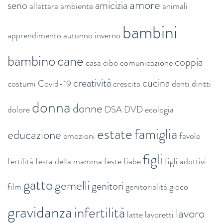
amore
seno
amicizia
allattare
ambiente
animali
bambini
apprendimento
autunno inverno
bambino
cane
coppia
casa
cibo
comunicazione
creatività
cucina
costumi
Covid-19
crescita
denti
diritti
donna
donne
dolore
DSA
DVD
ecologia
estate
famiglia
educazione
emozioni
favole
figli
fertilità
festa della mamma
feste
fiabe
figli adottivi
gatto
gemelli
genitori
film
genitorialità
gioco
gravidanza
infertilità
lavoro
latte
lavoretti