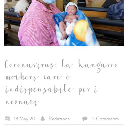
Coronavirus: la kangaroo
mothers care è
indispensabile per i
neonati
13 May 20
Redazione
0 Comments