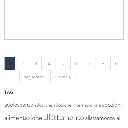
PAGINE
1
2
3
4
5
6
7
8
9
…
seguente ›
ultima »
TAG
adolescenza
adozioni
adozione
adozione internazionale
allattamento
alimentazione
allattamento al