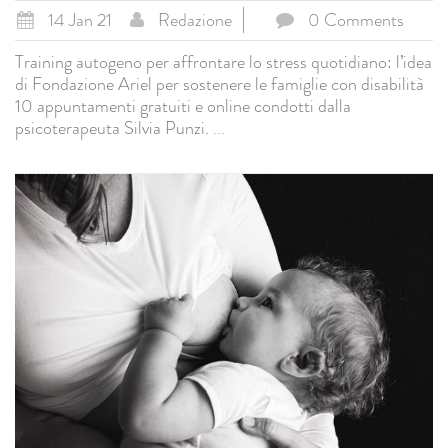
14 Jan 21
Redazione
0 Comments
Training autogeno per affrontare lo stress quotidiano: l’idea
di Fondazione Ariel per sostenere le famiglie con disabilità
10 appuntamenti gratuiti e online condotti dalla
psicoterapeuta Silvia Punzi.
...