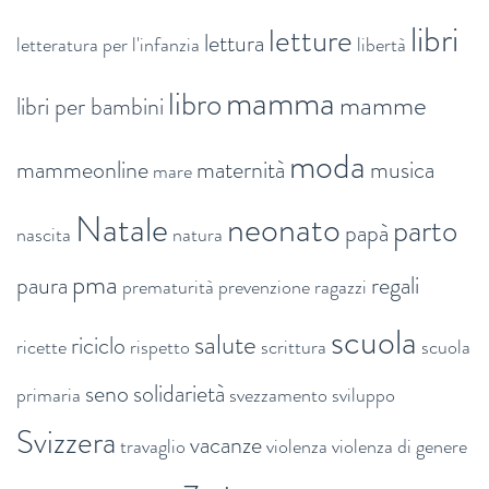
libri
letture
lettura
letteratura per l'infanzia
libertà
mamma
libro
mamme
libri per bambini
moda
mammeonline
maternità
musica
mare
Natale
neonato
parto
papà
nascita
natura
pma
paura
regali
prematurità
prevenzione
ragazzi
scuola
salute
riciclo
ricette
rispetto
scrittura
scuola
seno
solidarietà
primaria
svezzamento
sviluppo
Svizzera
vacanze
travaglio
violenza
violenza di genere