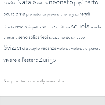
Natale
neonato
parto
papà
nascita
natura
pma
paura
regali
prematurità
prevenzione
ragazzi
scuola
salute
riciclo
ricette
rispetto
scrittura
scuola
seno
solidarietà
primaria
svezzamento
sviluppo
Svizzera
vacanze
travaglio
violenza
violenza di genere
Zurigo
vivere all'estero
Sorry, twitter is currently unavailable.