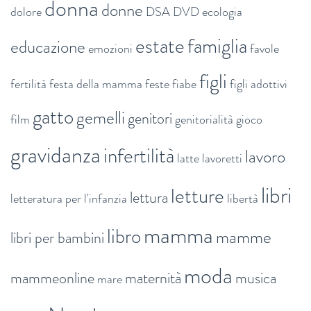
donna
donne
dolore
DSA
DVD
ecologia
estate
famiglia
educazione
emozioni
favole
figli
fertilità
festa della mamma
feste
fiabe
figli adottivi
gatto
gemelli
genitori
film
genitorialità
gioco
gravidanza
infertilità
lavoro
latte
lavoretti
libri
letture
lettura
letteratura per l'infanzia
libertà
mamma
libro
mamme
libri per bambini
moda
mammeonline
maternità
musica
mare