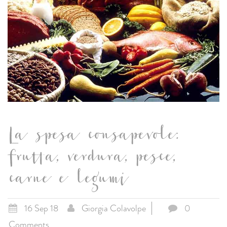
La spesa consapevole:
frutta, verdura, pesce,
carne e legumi
16 Sep 18
Giorgia Colavolpe
0
Comments