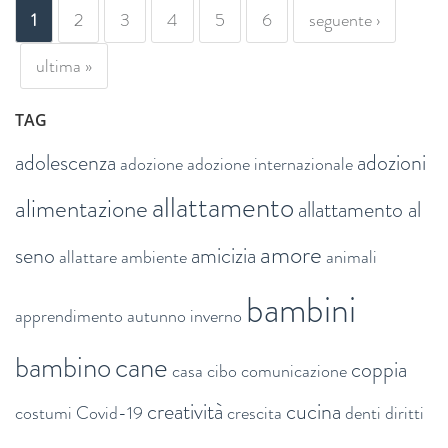
PAGINE
1
2
3
4
5
6
seguente ›
ultima »
TAG
adolescenza
adozioni
adozione
adozione internazionale
allattamento
alimentazione
allattamento al
amore
seno
amicizia
allattare
ambiente
animali
bambini
apprendimento
autunno inverno
bambino
cane
coppia
casa
cibo
comunicazione
creatività
cucina
costumi
Covid-19
crescita
denti
diritti