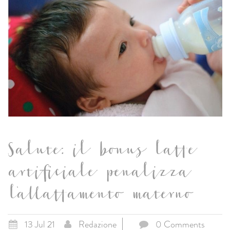
Salute: il bonus latte
artificiale penalizza
l'allattamento materno
13 Jul 21
Redazione
0 Comments