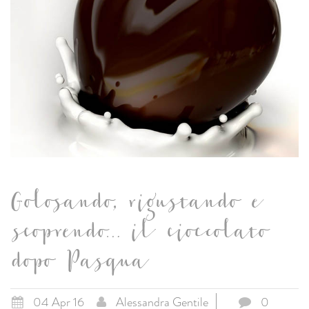
Golosando, rigustando e
scoprendo… il cioccolato
dopo Pasqua
04 Apr 16
Alessandra Gentile
0