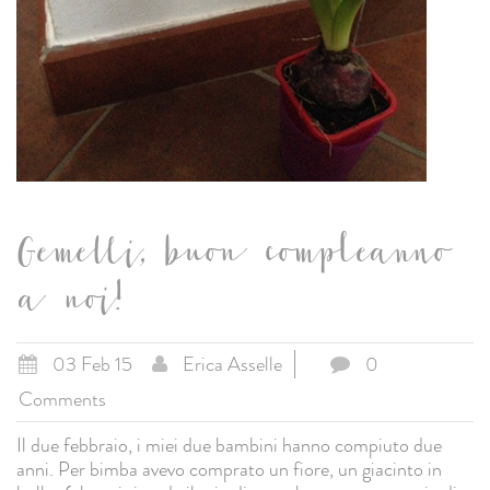
Gemelli, buon compleanno
a noi!
03 Feb 15
Erica Asselle
0
Comments
Il due febbraio, i miei due bambini hanno compiuto due
anni. Per bimba avevo comprato un fiore, un giacinto in