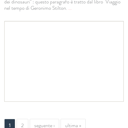
dei dinosauri" : questo paragrafo è tratto dal libro Viaggio
nel tempo di Geronimo Stilton.
...
PAGINE
1
2
seguente ›
ultima »