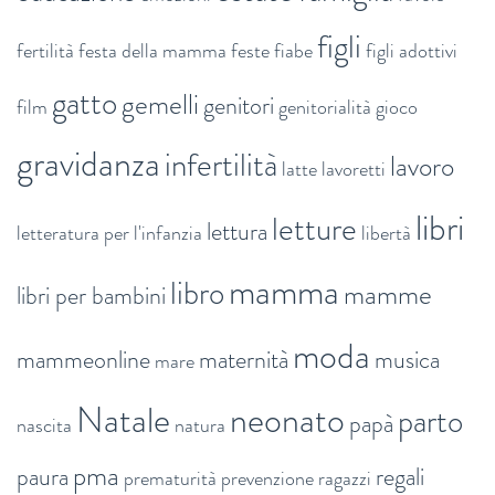
figli
fertilità
festa della mamma
feste
fiabe
figli adottivi
gatto
gemelli
genitori
film
genitorialità
gioco
gravidanza
infertilità
lavoro
latte
lavoretti
libri
letture
lettura
letteratura per l'infanzia
libertà
mamma
libro
mamme
libri per bambini
moda
mammeonline
maternità
musica
mare
Natale
neonato
parto
papà
nascita
natura
pma
paura
regali
prematurità
prevenzione
ragazzi