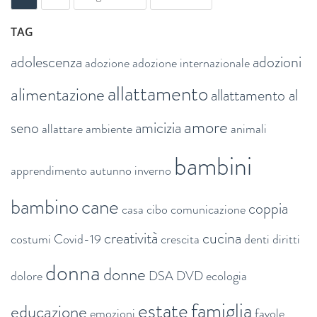
TAG
adolescenza
adozioni
adozione
adozione internazionale
allattamento
alimentazione
allattamento al
amore
seno
amicizia
allattare
ambiente
animali
bambini
apprendimento
autunno inverno
bambino
cane
coppia
casa
cibo
comunicazione
creatività
cucina
costumi
Covid-19
crescita
denti
diritti
donna
donne
dolore
DSA
DVD
ecologia
estate
famiglia
educazione
emozioni
favole