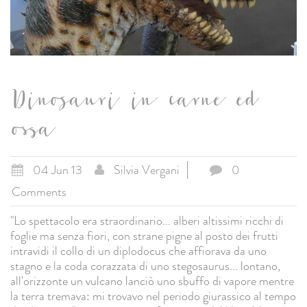
Dinosauri in carne ed
ossa
04 Jun 13
Silvia Vergani
0
Comments
"Lo spettacolo era straordinario... alberi altissimi ricchi di
foglie ma senza fiori, con strane pigne al posto dei frutti
intravidi il collo di un diplodocus che affiorava da uno
stagno e la coda corazzata di uno stegosaurus... lontano,
all'orizzonte un vulcano lanciò uno sbuffo di vapore mentre
la terra tremava: mi trovavo nel periodo giurassico al tempo