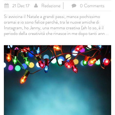
21 Dec 17
Redazione
0 Comments
Si avvicina il Natale a grandi passi, manca pochissimo
oramai e io sono felice perché, tra le nuove amiche di
Instagram, ho Jenny, una mamma creativa (eh lo so, è il
periodo della creatività che rinasce in me dopo tanti ann
...