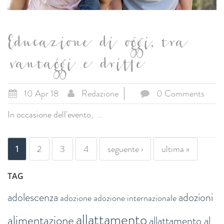
Educazione di oggi, tra
vantaggi e dritte
10 Apr 18
Redazione
0 Comments
In occasione dell'evento,
...
PAGINE
1
2
3
4
seguente ›
ultima »
TAG
adolescenza
adozioni
adozione
adozione internazionale
allattamento
alimentazione
allattamento al