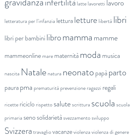
gravidanza
infertilità
lavoro
latte
lavoretti
libri
letture
lettura
letteratura per l'infanzia
libertà
mamma
libro
mamme
libri per bambini
moda
mammeonline
maternità
musica
mare
Natale
neonato
parto
papà
nascita
natura
pma
paura
regali
prematurità
prevenzione
ragazzi
scuola
salute
riciclo
ricette
rispetto
scrittura
scuola
seno
solidarietà
primaria
svezzamento
sviluppo
Svizzera
vacanze
travaglio
violenza
violenza di genere