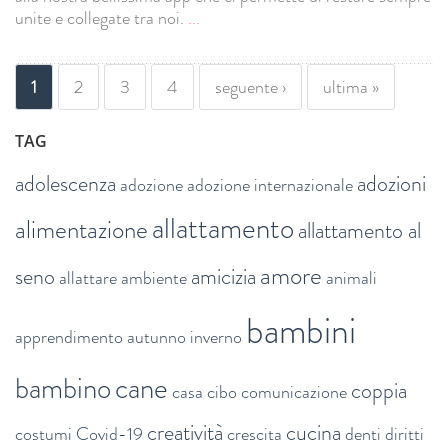
unite e collegate tra noi.
...
PAGINE
1
2
3
4
seguente ›
ultima »
TAG
adolescenza
adozioni
adozione
adozione internazionale
allattamento
alimentazione
allattamento al
amore
seno
amicizia
allattare
ambiente
animali
bambini
apprendimento
autunno inverno
bambino
cane
coppia
casa
cibo
comunicazione
creatività
cucina
costumi
Covid-19
crescita
denti
diritti