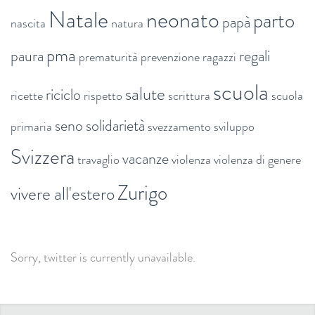
Natale
neonato
parto
papà
nascita
natura
pma
paura
regali
prematurità
prevenzione
ragazzi
scuola
salute
riciclo
ricette
rispetto
scrittura
scuola
seno
solidarietà
primaria
svezzamento
sviluppo
Svizzera
vacanze
travaglio
violenza
violenza di genere
Zurigo
vivere all'estero
Sorry, twitter is currently unavailable.