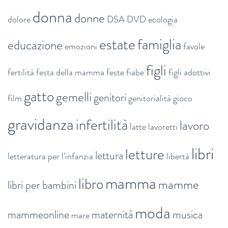
donna
donne
dolore
DSA
DVD
ecologia
estate
famiglia
educazione
emozioni
favole
figli
fertilità
festa della mamma
feste
fiabe
figli adottivi
gatto
gemelli
genitori
film
genitorialità
gioco
gravidanza
infertilità
lavoro
latte
lavoretti
libri
letture
lettura
letteratura per l'infanzia
libertà
mamma
libro
mamme
libri per bambini
moda
mammeonline
maternità
musica
mare