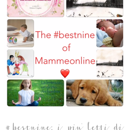
#bestnine: i piu' letti di