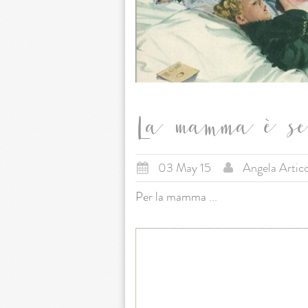
La mamma è se
03 May 15
Angela Artic
Per la mamma
...