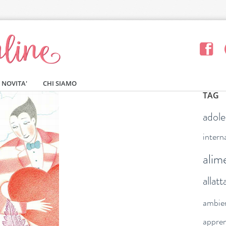
NOVITA'
CHI SIAMO
TAG
adol
intern
alim
allat
ambie
appre