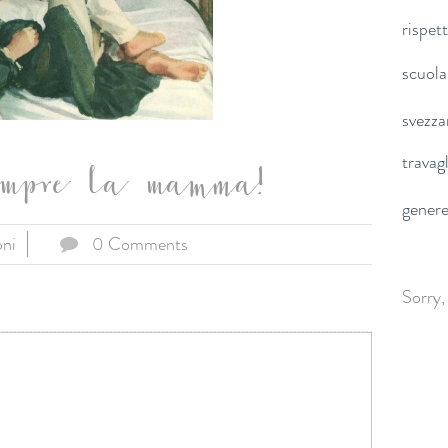
rispet
scuola
svezz
travag
mpre la mamma!
gener
oni
0 Comments
Sorry,