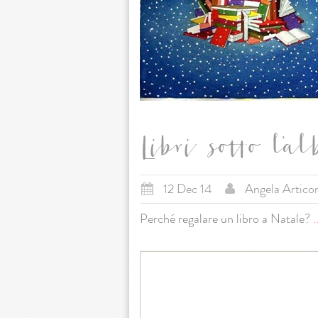
Libri sotto l’a
12 Dec 14
Angela Artico
Perché regalare un libro a Natale?
.