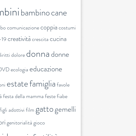
mbini
bambino
cane
coppia
ibo
comunicazione
costumi
creatività
cucina
-19
crescita
donna
donne
iritti
dolore
educazione
DVD
ecologia
estate
famiglia
oni
favole
tà
festa della mamma
feste
fiabe
gatto
gemelli
figli adottivi
film
ori
genitorialità
gioco