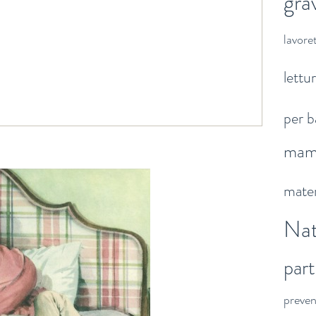
gra
lavoret
lettu
per b
ma
mater
Nat
par
preve