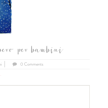
lbero per bambini
ni
0 Comments
..