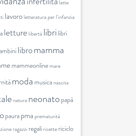
vidanza
infertilità
latte
lavoro
ti
letteratura per l'infanzia
libri
letture
ra
libri
libertà
mamma
libro
ambini
mme
mammeonline
mare
moda
nità
musica
nascita
ale
neonato
papà
natura
to
pma
paura
prematurità
regali
riciclo
nzione
ragazzi
ricette