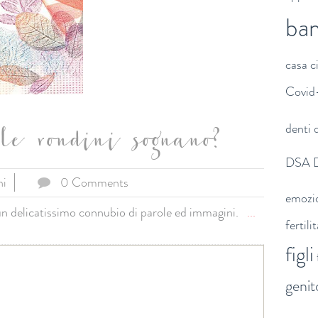
ba
casa
c
Covid
denti
d
e rondini sognano?
DSA
ni
0 Comments
emozi
 un delicatissimo connubio di parole ed immagini.
...
fertili
figli
genit