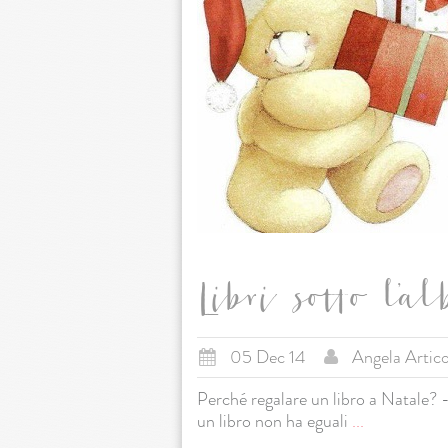
Libri sotto l’al
05 Dec 14
Angela Artic
Perché regalare un libro a Natale? -
un libro non ha eguali
...