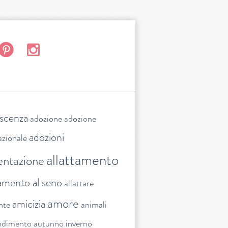
escenza
adozione
adozione
adozioni
azionale
allattamento
entazione
tamento al seno
allattare
amore
amicizia
nte
animali
ndimento
autunno inverno