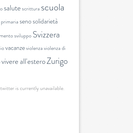
scuola
salute
to
scrittura
seno
solidarietà
 primaria
Svizzera
amento
sviluppo
vacanze
lio
violenza
violenza di
Zurigo
vivere all'estero
e
 twitter is currently unavailable.