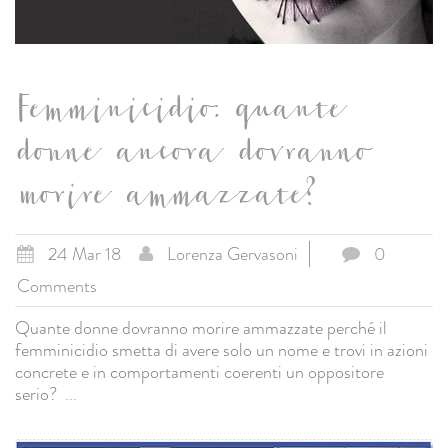
Femminicidio: quante
donne ancora dovranno
morire ammazzate?
24 Mar 18
Lorenza Gervasoni
0
Comments
Quante donne dovranno morire ammazzate perché il
femminicidio smetta di avere solo un nome e trovi in azioni
concrete e in comportamenti coerenti un oppositore
serio?
...