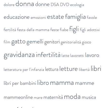
donna
donne
dolore
DSA
DVD
ecologia
estate
famiglia
educazione
emozioni
favole
figli
fertilità
festa della mamma
feste
fiabe
figli adottivi
gatto
gemelli
genitori
film
genitorialità
gioco
gravidanza
infertilità
lavoro
latte
lavoretti
libri
letture
lettura
letteratura per l'infanzia
libertà
mamma
libro
mamme
libri per bambini
moda
mammeonline
maternità
musica
mare