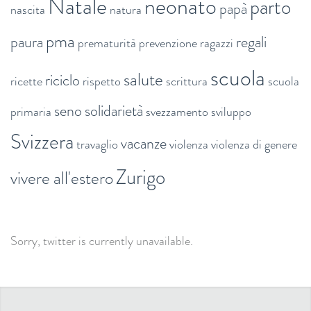
Natale
neonato
parto
papà
nascita
natura
pma
paura
regali
prematurità
prevenzione
ragazzi
scuola
salute
riciclo
ricette
rispetto
scrittura
scuola
seno
solidarietà
primaria
svezzamento
sviluppo
Svizzera
vacanze
travaglio
violenza
violenza di genere
Zurigo
vivere all'estero
Sorry, twitter is currently unavailable.