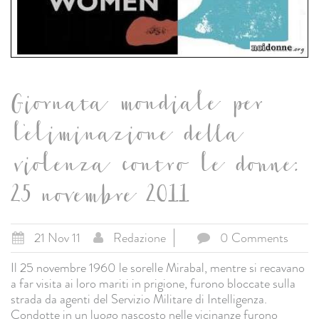
Giornata mondiale per
l'eliminazione della
violenza contro le donne:
25 novembre 2011
21 Nov 11
Redazione
0 Comments
Il 25 novembre 1960 le sorelle Mirabal, mentre si recavano
a far visita ai loro mariti in prigione, furono bloccate sulla
strada da agenti del Servizio Militare di Intelligenza.
Condotte in un luogo nascosto nelle vicinanze furono