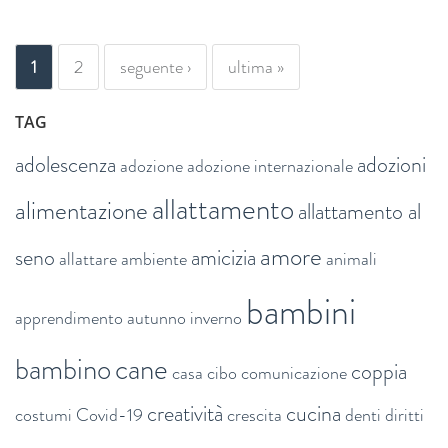
PAGINE
1
2
seguente ›
ultima »
TAG
adolescenza
adozioni
adozione
adozione internazionale
allattamento
alimentazione
allattamento al
amore
seno
amicizia
allattare
ambiente
animali
bambini
apprendimento
autunno inverno
bambino
cane
coppia
casa
cibo
comunicazione
creatività
cucina
costumi
Covid-19
crescita
denti
diritti