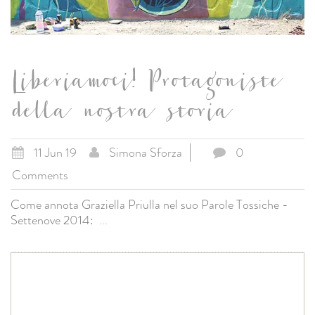
Liberiamoci! Protagoniste
della nostra storia
11 Jun 19
Simona Sforza
0
Comments
Come annota Graziella Priulla nel suo Parole Tossiche -
Settenove 2014:
...