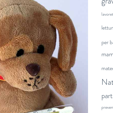
gra
lavoret
lettu
per b
ma
mater
Nat
par
preve