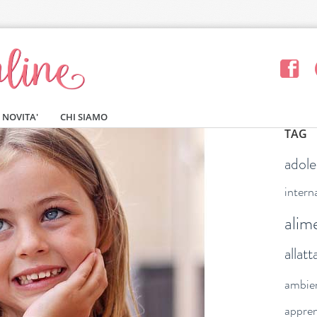
NOVITA'
CHI SIAMO
TAG
adol
intern
alim
allat
ambie
appre