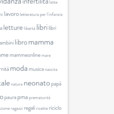
vidanza
infertilità
latte
lavoro
ti
letteratura per l'infanzia
libri
letture
ra
libri
libertà
mamma
libro
ambini
mme
mammeonline
mare
moda
nità
musica
nascita
ale
neonato
papà
natura
to
pma
paura
prematurità
regali
riciclo
nzione
ragazzi
ricette