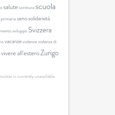
scuola
salute
to
scrittura
seno
solidarietà
 primaria
Svizzera
amento
sviluppo
vacanze
lio
violenza
violenza di
Zurigo
vivere all'estero
e
 twitter is currently unavailable.