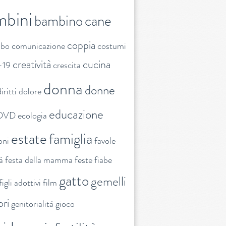
mbini
bambino
cane
coppia
ibo
comunicazione
costumi
creatività
cucina
-19
crescita
donna
donne
iritti
dolore
educazione
DVD
ecologia
estate
famiglia
oni
favole
tà
festa della mamma
feste
fiabe
gatto
gemelli
figli adottivi
film
ori
genitorialità
gioco