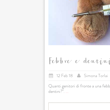
Febbre e dentini
12 Feb 18
Simona Torlai
Quanti genitori di fronte a una febb
dentini?".
...