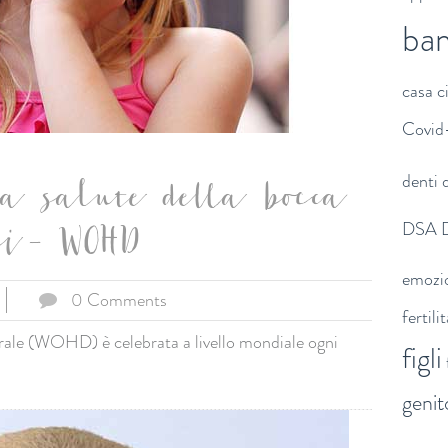
ba
casa
c
Covid
denti
d
la salute della bocca
DSA
bi - WOHD
emozi
0 Comments
fertili
orale (WOHD) è celebrata a livello mondiale ogni
figli
genit