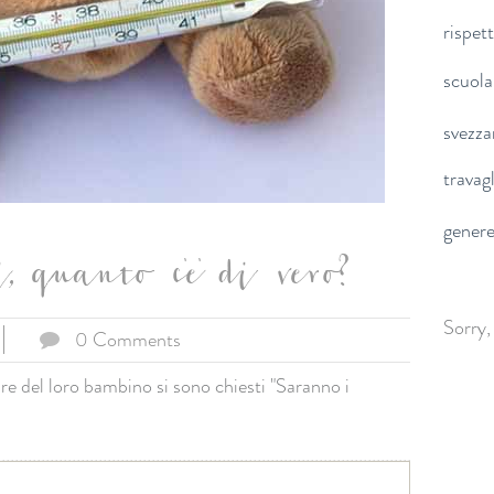
rispet
scuola
svezz
travag
gener
, quanto c'e' di vero?
Sorry,
0 Comments
re del loro bambino si sono chiesti "Saranno i