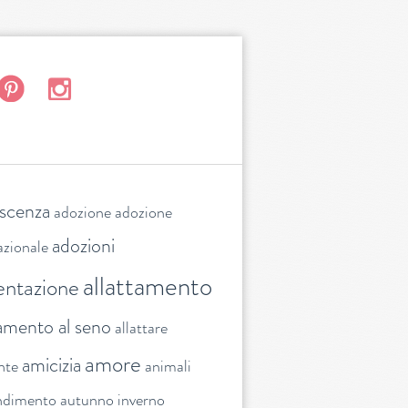
escenza
adozione
adozione
adozioni
azionale
allattamento
entazione
tamento al seno
allattare
amore
amicizia
nte
animali
ndimento
autunno inverno