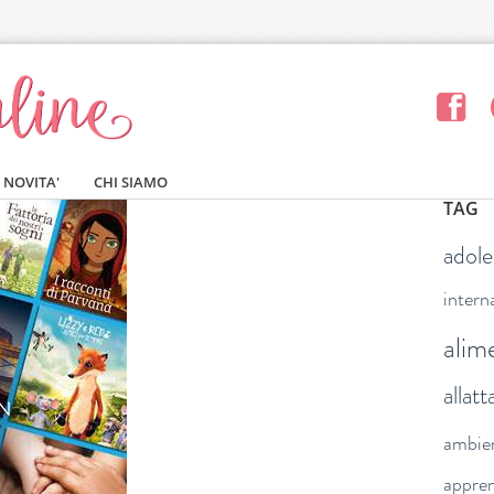
NOVITA'
CHI SIAMO
TAG
adol
intern
alim
allat
ambie
appre