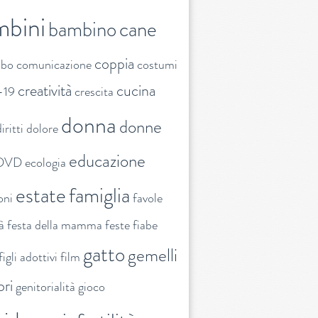
mbini
bambino
cane
coppia
ibo
comunicazione
costumi
creatività
cucina
-19
crescita
donna
donne
iritti
dolore
educazione
DVD
ecologia
estate
famiglia
oni
favole
tà
festa della mamma
feste
fiabe
gatto
gemelli
figli adottivi
film
ori
genitorialità
gioco