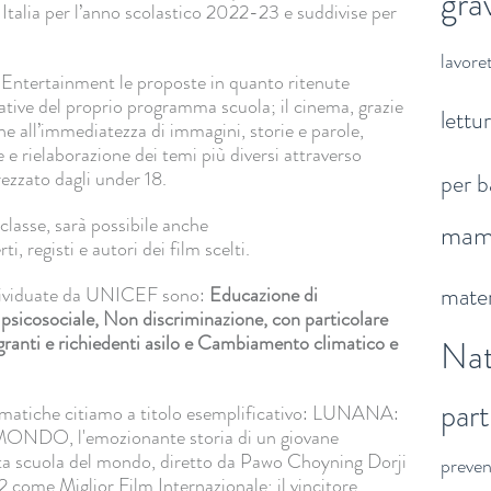
gra
Italia per l’anno scolastico 2022-23 e suddivise per
lavoret
Entertainment le proposte in quanto ritenute
ative del proprio programma scuola; il cinema, grazie
lettu
che all’immediatezza di immagini, storie e parole,
 e rielaborazione dei temi più diversi attraverso
ezzato dagli under 18.
per b
n classe, sarà possibile anche
ma
i, registi e autori dei film scelti.
mater
ndividuate da UNICEF sono:
Educazione di
 psicosociale, Non discriminazione, con particolare
igranti e richiedenti asilo e Cambiamento climatico e
Nat
par
 tematiche citiamo a titolo esemplificativo: LUNANA:
DO, l'emozionante storia di un giovane
ta scuola del mondo, diretto da Pawo Choyning Dorji
preve
come Miglior Film Internazionale; il vincitore