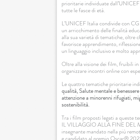
prioritarie individuate dall’UNICEF 
tutte le fasce di età.
L’UNICEF Italia condivide con CG 
un arricchimento delle finalità educ
alla sua varietà di tematiche, oltre 
favorisce apprendimento, riflessione
un linguaggio inclusivo e molto appr
Oltre alla visione dei film, fruibili i
organizzare incontri online con espert
Le quattro tematiche prioritarie i
qualità, Salute mentale e benessere
attenzione a minorenni rifugiati, m
sostenibilità.
Tra i film proposti legati a queste
IL VILLAGGIO ALLA FINE DEL MON
insegnante mandato nella più remo
e candidato al premio Oscar® 2022 