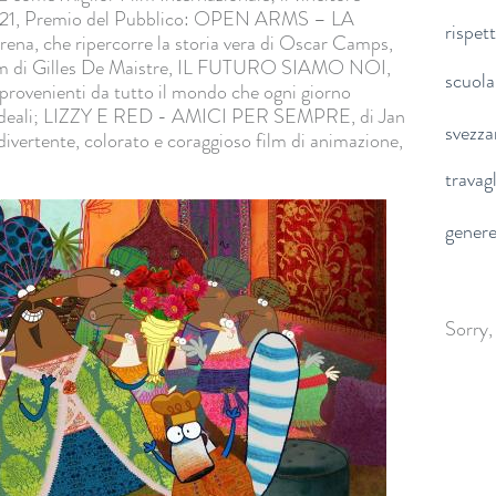
2021, Premio del Pubblico: OPEN ARMS – LA
rispet
, che ripercorre la storia vera di Oscar Camps,
ilm di Gilles De Maistre, IL FUTURO SIAMO NOI,
scuola
provenienti da tutto il mondo che ogni giorno
i ideali; LIZZY E RED - AMICI PER SEMPRE, di Jan
svezz
vertente, colorato e coraggioso film di animazione,
travag
gener
Sorry,