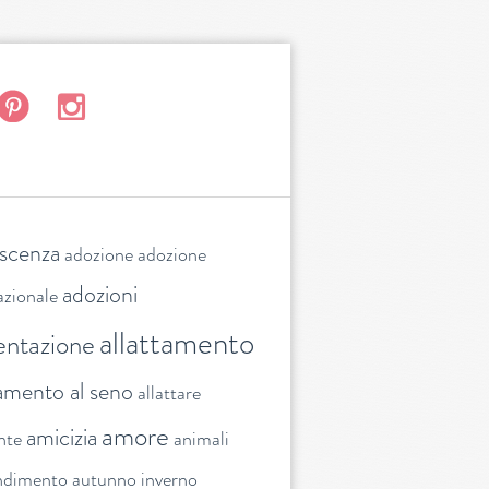
escenza
adozione
adozione
adozioni
azionale
allattamento
entazione
tamento al seno
allattare
amore
amicizia
nte
animali
ndimento
autunno inverno