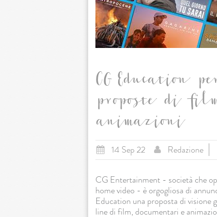
CG Education per
proposte di fil
animazioni
14 Sep 22
Redazione
CG Entertainment - società che oper
home video - è orgogliosa di annunc
Education una proposta di visione gu
line di film, documentari e animazi