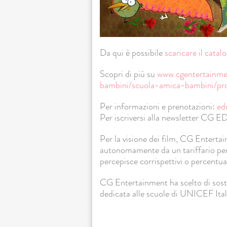
Da qui è possibile
scaricare il cata
Scopri di più su
www.cgentertainmen
bambini/scuola-amica-bambini/pro
Per informazioni e prenotazioni:
ed
Per iscriversi alla newsletter 
Per la visione dei film, CG Entertain
autonomamente da un tariffario per
percepisce corrispettivi o percentua
CG Entertainment ha scelto di sost
dedicata alle scuole di UNICEF Ita