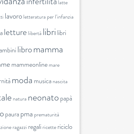
vidanza
infertilità
latte
lavoro
ti
letteratura per l'infanzia
libri
letture
ra
libri
libertà
mamma
libro
ambini
mme
mammeonline
mare
moda
nità
musica
nascita
ale
neonato
papà
natura
to
pma
paura
prematurità
regali
riciclo
nzione
ragazzi
ricette