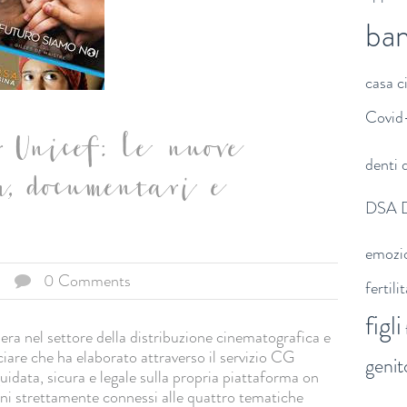
ba
casa
c
Covid
 Unicef: le nuove
denti
d
m, documentari e
DSA
emozi
0 Comments
fertili
figli
a nel settore della distribuzione cinematografica e
iare che ha elaborato attraverso il servizio CG
genit
idata, sicura e legale sulla propria piattaforma on
oni strettamente connessi alle quattro tematiche