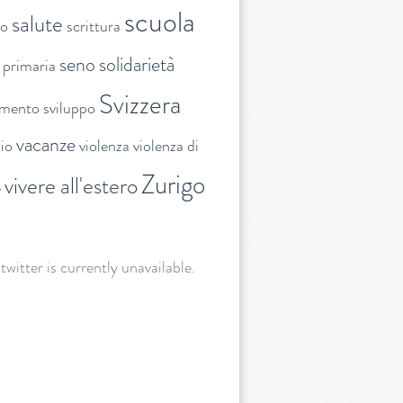
scuola
salute
to
scrittura
seno
solidarietà
 primaria
Svizzera
amento
sviluppo
vacanze
lio
violenza
violenza di
Zurigo
vivere all'estero
e
 twitter is currently unavailable.