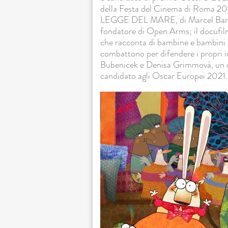
della Festa del Cinema di Roma 
LEGGE DEL MARE, di Marcel Barrena
fondatore di Open Arms; il docuf
che racconta di bambine e bambini 
combattono per difendere i propr
Bubenicek e Denisa Grimmová, un di
candidato agli Oscar Europei 2021.