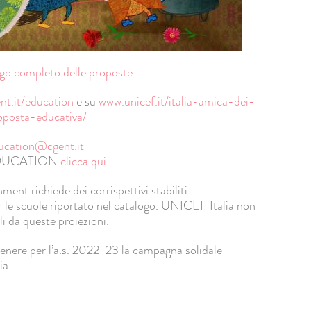
logo completo delle proposte.
t.it/education
e su
www.unicef.it/italia-amica-dei-
posta-educativa/
ucation@cgent.it
CG EDUCATION
clicca qui
ment richiede dei corrispettivi stabiliti
 le scuole riportato nel catalogo. UNICEF Italia non
li da queste proiezioni.
enere per l’a.s. 2022-23 la campagna solidale
lia.