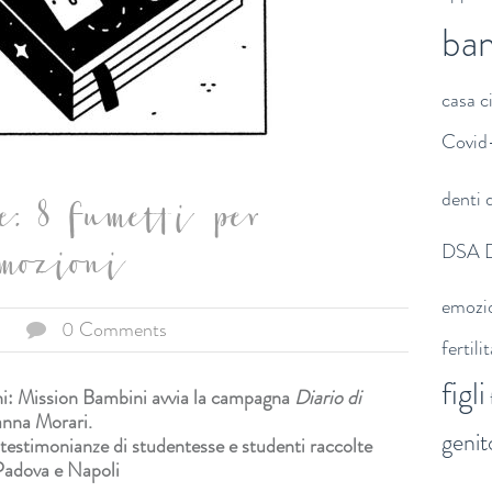
ba
casa
c
Covid
denti
d
: 8 fumetti per
DSA
mozioni
emozi
0 Comments
fertili
figli
ni:
Mission Bambini avvia la campagna
Diario di
sanna Morari.
genit
 testimonianze di studentesse e studenti
raccolte
, Padova e Napoli