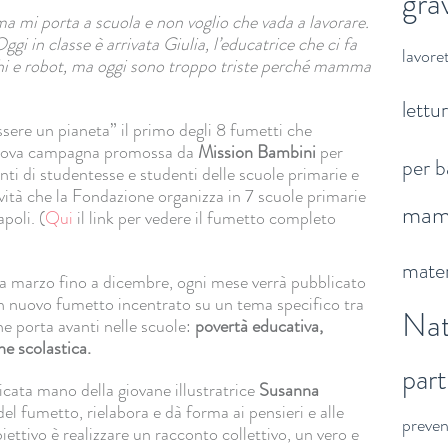
gra
 mi porta a scuola e non voglio che vada a lavorare.
Oggi in classe è arrivata Giulia, l’educatrice che ci fa
lavoret
ochi e robot, ma oggi sono troppo triste perché mamma
lettu
sere un pianeta” il primo degli 8 fumetti che
nuova campagna promossa da
Mission Bambini
per
per b
nti di studentesse e studenti delle scuole primarie e
vità che la Fondazione organizza in 7 scuole primarie
ma
poli. (
Qui
il link per vedere il fumetto completo
mater
da marzo fino a dicembre, ogni mese verrà pubblicato
un nuovo fumetto incentrato su un tema specifico tra
Nat
che porta avanti nelle scuole:
povertà educativa,
e scolastica.
par
licata mano della giovane illustratrice
Susanna
del fumetto, rielabora e dà forma ai pensieri e alle
preve
iettivo è realizzare un racconto collettivo, un vero e