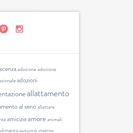
escenza
adozione
adozione
adozioni
azionale
allattamento
entazione
tamento al seno
allattare
amore
amicizia
nte
animali
ndimento
autunno inverno