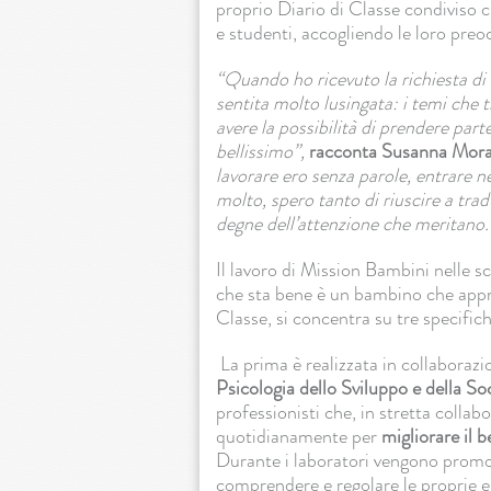
proprio Diario di Classe condiviso 
e studenti, accogliendo le loro preoc
“Quando ho ricevuto la richiesta di
sentita molto lusingata: i temi che
avere la possibilità di prendere par
bellissimo”,
racconta Susanna Mora
lavorare ero senza parole, entrare n
molto, spero tanto di riuscire a trad
degne dell’attenzione che meritano.
Il lavoro di Mission Bambini nelle 
che sta bene è un bambino che appre
Classe, si concentra su tre specifich
La prima è realizzata in collaborazio
Psicologia dello Sviluppo e della So
professionisti che, in stretta collab
quotidianamente per
migliorare il 
Durante i laboratori vengono promoss
comprendere e regolare le proprie em