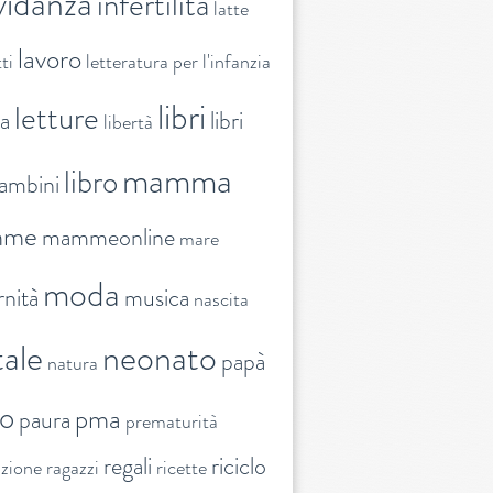
vidanza
infertilità
latte
lavoro
ti
letteratura per l'infanzia
libri
letture
ra
libri
libertà
mamma
libro
ambini
mme
mammeonline
mare
moda
nità
musica
nascita
ale
neonato
papà
natura
to
pma
paura
prematurità
regali
riciclo
nzione
ragazzi
ricette