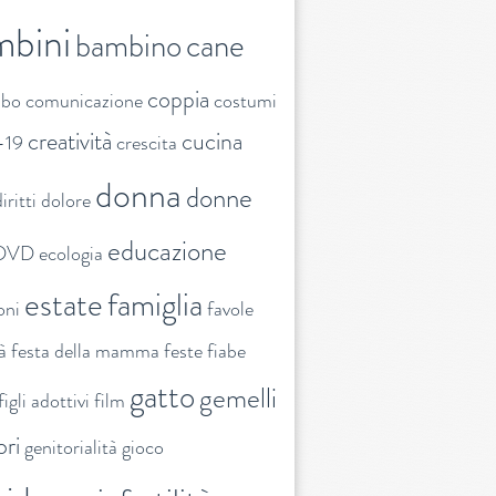
mbini
bambino
cane
coppia
ibo
comunicazione
costumi
creatività
cucina
-19
crescita
donna
donne
iritti
dolore
educazione
DVD
ecologia
estate
famiglia
oni
favole
tà
festa della mamma
feste
fiabe
gatto
gemelli
figli adottivi
film
ori
genitorialità
gioco