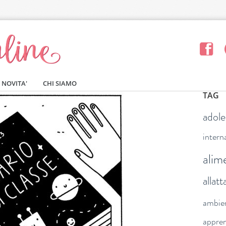
NOVITA'
CHI SIAMO
TAG
adol
intern
alim
allat
ambie
appre