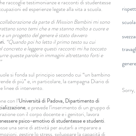
che raccoglie testimonianze e racconti di studentesse
rispet
cupazioni ed esperienze legate alla vita a scuola.
 collaborazione da parte di Mission Bambini mi sono
scuola
 trattano sono temi che a me stanno molto a cuore e
te a un progetto del genere è stato davvero
svezz
ri.
“Quando poi ho letto il primo testo su cui
el concreto e leggere questi racconti mi ha toccato
travag
urre queste parole in immagini altrettanto forti e
”
gener
scuole si fonda sul principio secondo cui “un bambino
nde di più” e, in particolare, la campagna Diario di
e linee di intervento.
Sorry,
ne con l’
Università di Padova, Dipartimento di
cializzazione
, e prevede l’inserimento di un gruppo di
orazione con il corpo docente e i genitori, lavora
benessere psico-emotivo di studentesse e studenti
.
e una serie di attività per aiutarli a imparare a
ozioni, gestire lo stress, sviluppare la capacità di