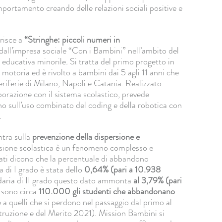
omportamento creando delle relazioni sociali positive e
risce a
“Stringhe: piccoli numeri in
dall’impresa sociale “Con i Bambini” nell’ambito del
à educativa minorile
.
Si tratta del primo progetto in
e motoria ed è rivolto a bambini dai 5 agli 11 anni che
 periferie di Milano, Napoli e Catania. Realizzato
aborazione con il sistema scolastico, prevede
sano sull’uso combinato del coding e della robotica con
.
ntra sulla
prevenzione della dispersione e
ersione scolastica è un fenomeno complesso e
 dati dicono che la percentuale di abbandono
 di I grado è stata dello
0,64% (pari a 10.938
daria di II grado questo dato ammonta
al 3,79% (pari
, sono circa
110.000 gli studenti che abbandonano
re a quelli che si perdono nel passaggio dal primo al
struzione e del Merito 2021). Mission Bambini si