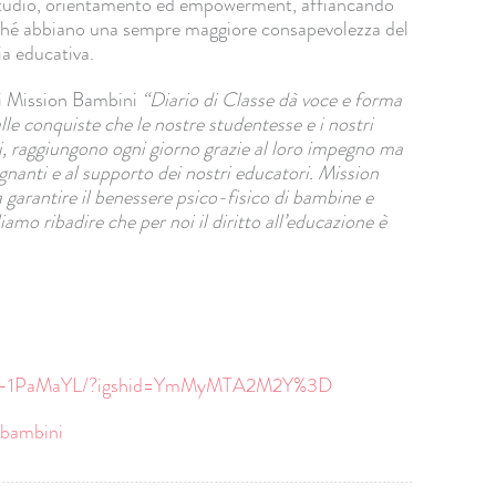
tudio, orientamento ed empowerment, affiancando
erché abbiano una sempre maggiore consapevolezza del
ia educativa.
di Mission Bambini
“
Diario di Classe dà voce e forma
lle conquiste che le nostre studentesse e i nostri
ndi, raggiungono ogni giorno grazie al loro impegno ma
egnanti e al supporto dei nostri educatori. Mission
 garantire il benessere psico-fisico di bambine e
mo ribadire che per noi il diritto all’educazione è
-1PaMaYL/?igshid=
YmMyMTA2M2Y%3D
nbambini