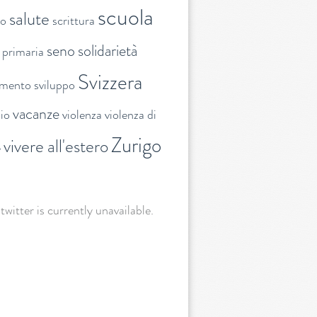
scuola
salute
to
scrittura
seno
solidarietà
 primaria
Svizzera
amento
sviluppo
vacanze
lio
violenza
violenza di
Zurigo
vivere all'estero
e
 twitter is currently unavailable.