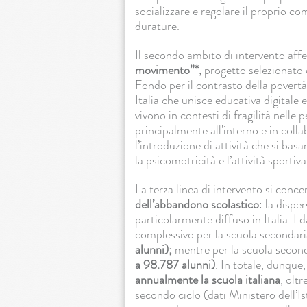
socializzare e regolare il proprio c
durature.
Il secondo ambito di intervento affe
movimento”*,
progetto selezionato 
Fondo per il contrasto della povert
Italia che unisce educativa digitale 
vivono in contesti di fragilità nelle
principalmente all'interno e in coll
l’introduzione di attività che si ba
la psicomotricità e l’attività sportiva
La terza linea di intervento si conce
dell’abbandono scolastico
: la disp
particolarmente diffuso in Italia. I
complessivo per la scuola secondaria
alunni);
mentre per la scuola secon
a 98.787 alunni)
. In totale, dunque
annualmente la scuola italiana
, olt
secondo ciclo (dati Ministero dell’I