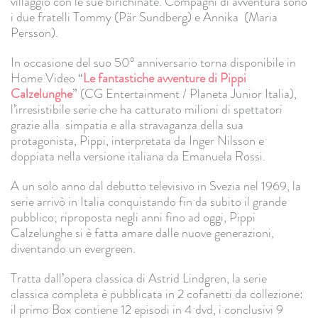
villaggio con le sue birichinate. Compagni di avventura sono
i due fratelli Tommy (Pär Sundberg) e Annika (Maria
Persson).
In occasione del suo 50° anniversario torna disponibile in
Home Video “
Le fantastiche avventure di Pippi
Calzelunghe
” (CG Entertainment / Planeta Junior Italia),
l’irresistibile serie che ha catturato milioni di spettatori
grazie alla simpatia e alla stravaganza della sua
protagonista, Pippi, interpretata da Inger Nilsson e
doppiata nella versione italiana da Emanuela Rossi.
A un solo anno dal debutto televisivo in Svezia nel 1969, la
serie arrivò in Italia conquistando fin da subito il grande
pubblico; riproposta negli anni fino ad oggi, Pippi
Calzelunghe si è fatta amare dalle nuove generazioni,
diventando un evergreen.
Tratta dall’opera classica di Astrid Lindgren, la serie
classica completa è pubblicata in 2 cofanetti da collezione:
il primo Box contiene 12 episodi in 4 dvd, i conclusivi 9