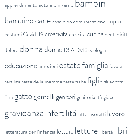
bambini
apprendimento
autunno inverno
bambino
cane
coppia
casa
cibo
comunicazione
creatività
cucina
costumi
Covid-19
crescita
denti
diritti
donna
donne
dolore
DSA
DVD
ecologia
estate
famiglia
educazione
emozioni
favole
figli
fertilità
festa della mamma
feste
fiabe
figli adottivi
gatto
gemelli
genitori
film
genitorialità
gioco
gravidanza
infertilità
lavoro
latte
lavoretti
libri
letture
lettura
letteratura per l'infanzia
libertà