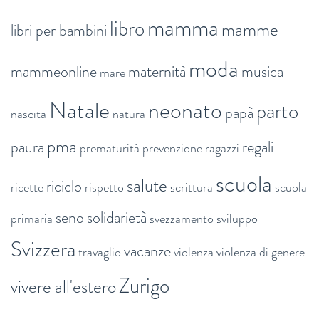
mamma
libro
mamme
libri per bambini
moda
mammeonline
maternità
musica
mare
Natale
neonato
parto
papà
nascita
natura
pma
paura
regali
prematurità
prevenzione
ragazzi
scuola
salute
riciclo
ricette
rispetto
scrittura
scuola
seno
solidarietà
primaria
svezzamento
sviluppo
Svizzera
vacanze
travaglio
violenza
violenza di genere
Zurigo
vivere all'estero