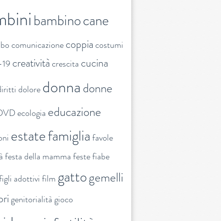
mbini
bambino
cane
coppia
ibo
comunicazione
costumi
creatività
cucina
-19
crescita
donna
donne
iritti
dolore
educazione
DVD
ecologia
estate
famiglia
oni
favole
tà
festa della mamma
feste
fiabe
gatto
gemelli
figli adottivi
film
ori
genitorialità
gioco