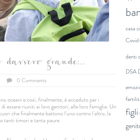
ba
casa
c
Covid
denti
d
 davvero grande...
DSA
0 Comments
emozi
fertili
no oceani e così, finalmente, è accaduto per i
 essere riuniti ai loro genitori, alle loro famiglie. Un
figli
cuori che finalmente battono l'uno contro l'altro, la
o tanti timori e tanta paure.
genit