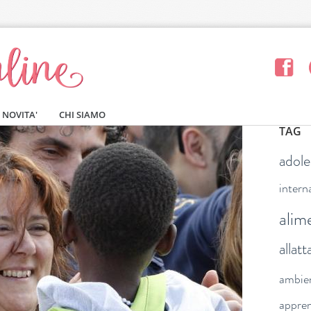
NOVITA'
CHI SIAMO
TAG
adol
intern
alim
allat
ambie
appre