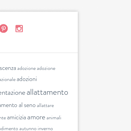
escenza
adozione
adozione
adozioni
azionale
allattamento
entazione
tamento al seno
allattare
amore
amicizia
nte
animali
ndimento
autunno inverno