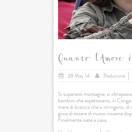
Quanto l'Amore è
28 May 14
Redazione
Si superano montagne, si oltrepassa
bambini che aspettavano, in Congo, di
mare di braccia che si stringono, di 
gioia di essere di nuovo insieme dop
Finalmente siete a casa.