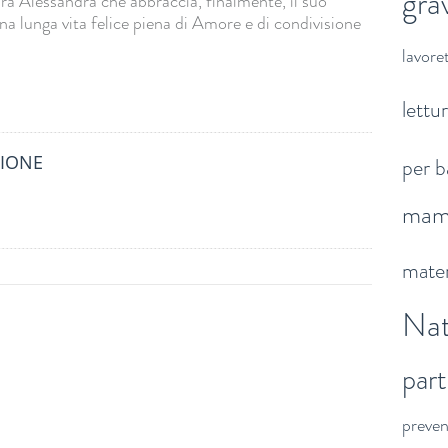
gra
ra Alessandra che abbraccia, finalmente, il suo
 lunga vita felice piena di Amore e di condivisione
lavoret
lettu
IONE
per b
ma
mater
Nat
par
preve