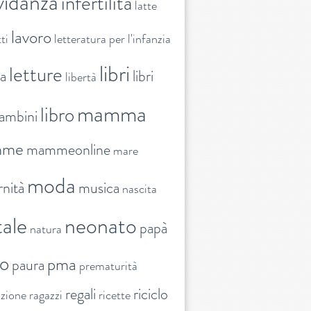
vidanza
infertilità
latte
lavoro
ti
letteratura per l'infanzia
libri
letture
ra
libri
libertà
mamma
libro
ambini
mme
mammeonline
mare
moda
nità
musica
nascita
ale
neonato
papà
natura
to
pma
paura
prematurità
regali
riciclo
nzione
ragazzi
ricette