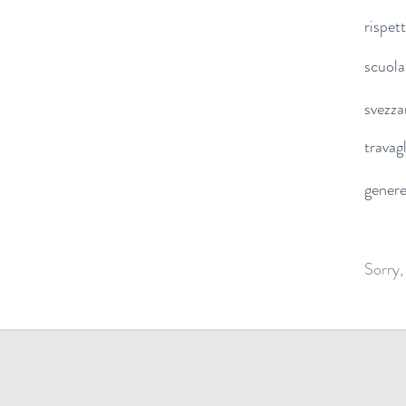
rispet
scuola
svezz
travag
gener
Sorry,