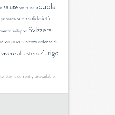
scuola
salute
to
scrittura
seno
solidarietà
 primaria
Svizzera
amento
sviluppo
vacanze
lio
violenza
violenza di
Zurigo
vivere all'estero
e
 twitter is currently unavailable.