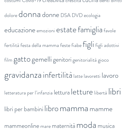
costumi
Covid-19
crescita
denti
diritti
donna
donne
dolore
DSA
DVD
ecologia
estate
famiglia
educazione
emozioni
favole
figli
fertilità
festa della mamma
feste
fiabe
figli adottivi
gatto
gemelli
genitori
film
genitorialità
gioco
gravidanza
infertilità
lavoro
latte
lavoretti
libri
letture
lettura
letteratura per l'infanzia
libertà
mamma
libro
mamme
libri per bambini
moda
mammeonline
maternità
musica
mare