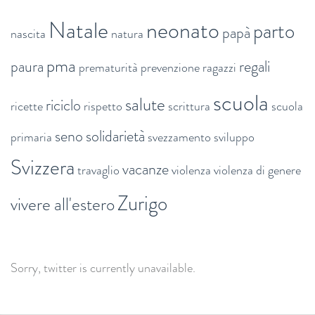
Natale
neonato
parto
papà
nascita
natura
pma
paura
regali
prematurità
prevenzione
ragazzi
scuola
salute
riciclo
ricette
rispetto
scrittura
scuola
seno
solidarietà
primaria
svezzamento
sviluppo
Svizzera
vacanze
travaglio
violenza
violenza di genere
Zurigo
vivere all'estero
Sorry, twitter is currently unavailable.