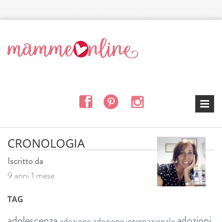
Salta al contenuto principale
CRONOLOGIA
Iscritto da
9 anni 1 mese
TAG
adolescenza
adozioni
adozione
adozione internazionale