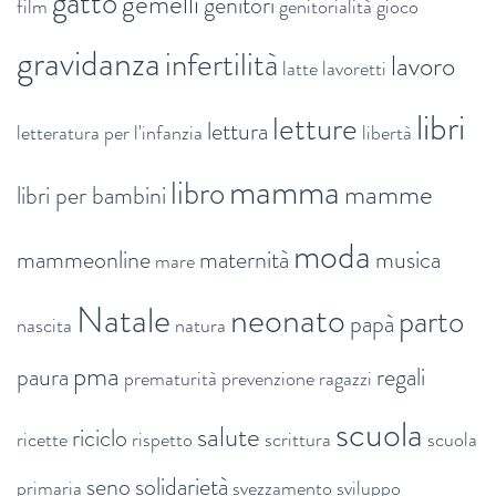
gatto
gemelli
genitori
film
genitorialità
gioco
gravidanza
infertilità
lavoro
latte
lavoretti
libri
letture
lettura
letteratura per l'infanzia
libertà
mamma
libro
mamme
libri per bambini
moda
mammeonline
maternità
musica
mare
Natale
neonato
parto
papà
nascita
natura
pma
paura
regali
prematurità
prevenzione
ragazzi
scuola
salute
riciclo
ricette
rispetto
scrittura
scuola
seno
solidarietà
primaria
svezzamento
sviluppo